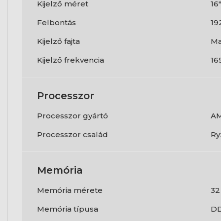
Kijelző méret
16
Felbontás
19
Kijelző fajta
Ma
Kijelző frekvencia
16
Processzor
Processzor gyártó
A
Processzor család
Ry
Memória
Memória mérete
32
Memória típusa
D