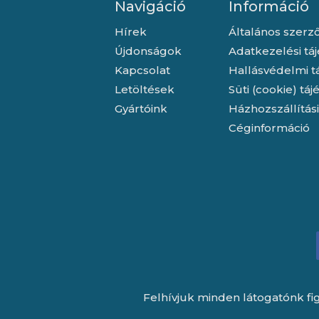
Navigáció
Információ
Hírek
Általános szerző
Újdonságok
Adatkezelési tá
Kapcsolat
Hallásvédelmi t
Letöltések
Süti (cookie) tá
Gyártóink
Házhozszállítás
Céginformáció
Felhívjuk minden látogatónk fig