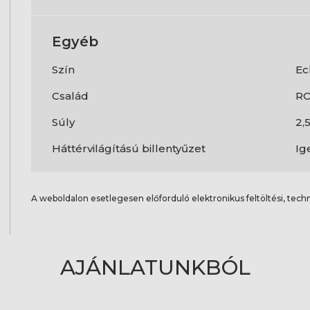
Egyéb
Szín
Ec
Család
RO
Súly
2,
Háttérvilágítású billentyűzet
Ig
A weboldalon esetlegesen előforduló elektronikus feltöltési, techn
AJÁNLATUNKBÓL