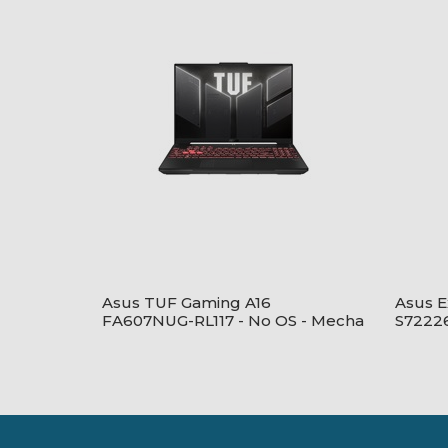
Asus TUF Gaming A16
Asus 
FA607NUG-RL117 - No OS - Mecha
S72226
Gray
Grey