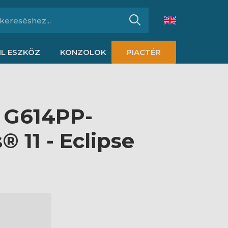
L ESZKÖZ
KONZOLOK
PIACTÉR
6 G614PP-
11 - Eclipse