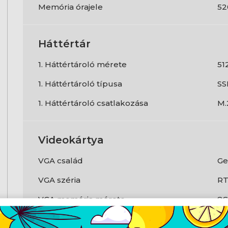
Memória órajele
52
Háttértár
1. Háttértároló mérete
51
1. Háttértároló típusa
SS
1. Háttértároló csatlakozása
M.
Videokártya
VGA család
Ge
VGA széria
RT
VGA memória mérete
8
VGA memória típusa
G