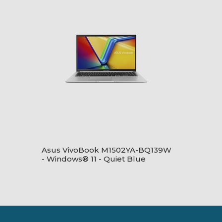
Asus VivoBook M1502YA-BQ139W
-
- Windows® 11 - Quiet Blue