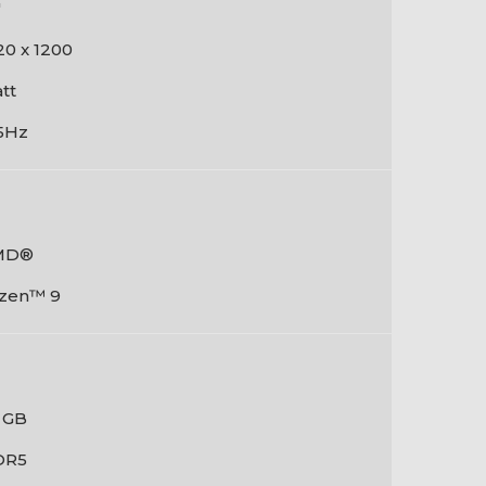
"
20 x 1200
tt
5Hz
MD®
zen™ 9
 GB
DR5