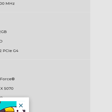
00 MHz
2GB
D
2 PCIe G4
Force®
X 5070
GB
DDR7