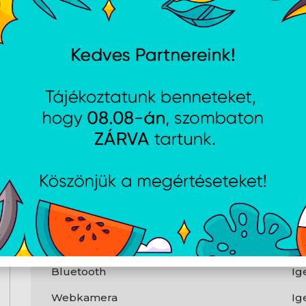
Operációs rendszer
Operációs rendszer
Wi
Csatlakozók
USB3.0
1 
USB3.1
Ig
HDMI
Ig
LAN
Gi
WLAN
80
Bluetooth
Ig
Webkamera
Ig