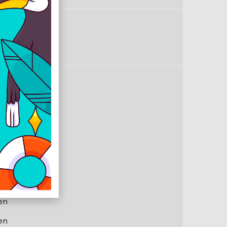
ndows® 11
db
en
en
gabit
2.11ax
en
en