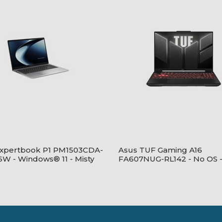
Expertbook P1 PM1503CDA-
Asus TUF Gaming A16
W - Windows® 11 - Misty
FA607NUG-RL142 - No OS 
Mecha Gray