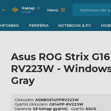
Raklap
0
Menü
0 HUF
MPONENS
PERIFÉRIA
NOTEBOOK & PC
MOBI
Asus ROG Strix G1
RV223W - Windows® 
Gray
Cikkszám:
ASNBG614PPRV223W
Gyártói cikkszám:
G614PP-RV223W
Garancia:
36 hónap gyártói
Gyártó:
ASUS