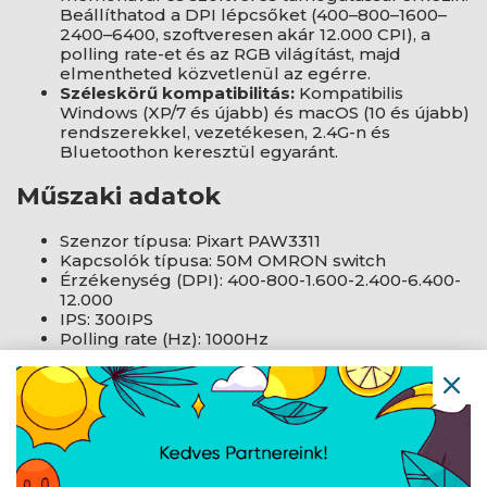
Beállíthatod a DPI lépcsőket (400–800–1600–
2400–6400, szoftveresen akár 12.000 CPI), a
polling rate-et és az RGB világítást, majd
elmentheted közvetlenül az egérre.
Széleskörű kompatibilitás:
Kompatibilis
Windows (XP/7 és újabb) és macOS (10 és újabb)
rendszerekkel, vezetékesen, 2.4G-n és
Bluetoothon keresztül egyaránt.
Műszaki adatok
Szenzor típusa: Pixart PAW3311
Kapcsolók típusa: 50M OMRON switch
Érzékenység (DPI): 400-800-1.600-2.400-6.400-
12.000
IPS: 300IPS
Polling rate (Hz): 1000Hz
Kapcsolódás: Tri-mode (2.4GHz/BT/kábel)
Akkumulátor kapacitás: 500mAh
Szoftver támogatás: Saját driver
Kábel típusa, hossza: 1.6M USB-C paracord
Súly: 55g
Méretek: 120x65x39mm