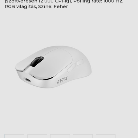
(szoftveresen 12.000 CPI-ig), Polling rate: 1000 Hz,
RGB világítás, Színe: Fehér