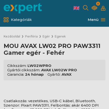
0
Kategóriák
Menü
Kezdőoldal
Periféria
Egér
Egerek
MOU AVAX LW02 PRO PAW3311
Gamer egér - Fehér
Cikkszám:
LW02WPRO
Gyártói cikkszám:
AVAX LW02W PRO
Garancia:
24 hónap
Gyártó:
AVAX
Csatlakozás: vezetékes, USB-C kábel, Bluetooth,
Szenzor: Pixart PAW3311, Felbontás: akár 6400 DPI