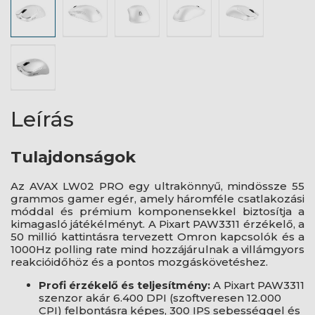
Leírás
Tulajdonságok
Az AVAX LW02 PRO egy ultrakönnyű, mindössze 55
grammos gamer egér, amely háromféle csatlakozási
móddal és prémium komponensekkel biztosítja a
kimagasló játékélményt. A Pixart PAW3311 érzékelő, a
50 millió kattintásra tervezett Omron kapcsolók és a
1000Hz polling rate mind hozzájárulnak a villámgyors
reakcióidőhöz és a pontos mozgáskövetéshez.
Profi érzékelő és teljesítmény:
A Pixart PAW3311
szenzor akár 6.400 DPI (szoftveresen 12.000
CPI) felbontásra képes, 300 IPS sebességgel és