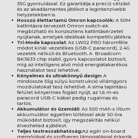
35G gyorsulással. Ez garantálja a precíz célzást
és az akadásmentes játékot a legintenzívebb
helyzetekben is.
Hosszú élettartamú Omron kapcsolók:
A 50M
kattintásra tervezett Omron switch-ek
megbízható és konzisztens kattintásérzetet
nyújtanak, amelyek ideálisak kompetitív játékra.
Tri-Mode kapcsolat
: Az LW02 PRO háromféle
módot kínál: vezetékes (USB-C paracord), 2.4G
vezeték nélküli és Bluetooth. A Broadcom
BK3633 chip stabil, gyors kapcsolatot biztosít,
míg az intelligens alvó mód energiatakarékos
használatot tesz lehetővé.
Kényelmes és ultrakönnyű design:
A
mindössze 55g súlyú konstrukció villámgyors
mozdulatokat tesz lehetővé. A sima tapintású
felület kényelmes fogást nyújt, az 1,6 m-es
paracord USB-C kábel pedig rugalmas és
tartós.
Akkumulátor és üzemidő
: Az 500 mAh-s lítium
akkumulátor egyetlen töltéssel akár 50 óra
működést biztosít, így megszakítás nélkül
élvezheted a játékot.
Teljes testreszabhatóság:
Az egér on-board
memóriával és szoftveres támogatással érkezik.