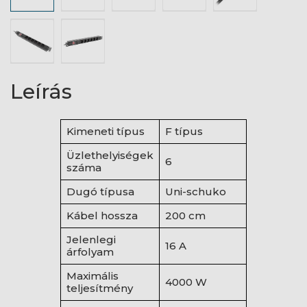
Leírás
Kimeneti típus
F típus
Üzlethelyiségek
6
száma
Dugó típusa
Uni-schuko
Kábel hossza
200 cm
Jelenlegi
16 A
árfolyam
Maximális
4000 W
teljesítmény