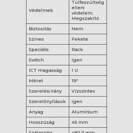
Túlfeszültség
elleni
Védelmek
védelem,
Megszakító
Biztosítás
Nem
Színes
Fekete
Speciális
Rack
Switch
Igen
ICT magasság
1 U
Méret
19"
Szerelési irány
Vízszintes
Szerelőnyílások
Igen
Anyag
Alumínium
Hosszúság
45 mm
Szélesség
482,7 mm