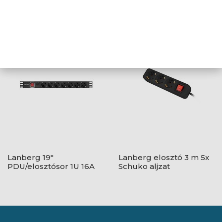
Lanberg IEC 320 C14 apa
Lanberg 19"
- SCHUKO anya átalakító
PDU/elosztósor 1U 16A
20 cm - Fekete
2m 8x Schuko aljzat,
fekete
Lanberg 19"
Lanberg elosztó 3 m 5x
PDU/elosztósor 1U 16A
Schuko aljzat
2m 7x Schuko aljzat,
kapcsolóval, fekete
fekete