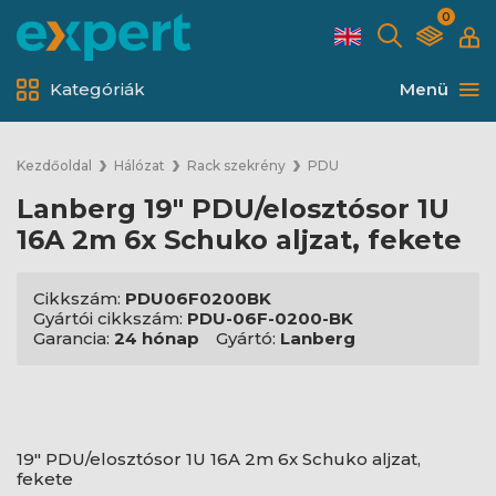
0
Kategóriák
Menü
Kezdőoldal
Hálózat
Rack szekrény
PDU
Lanberg 19" PDU/elosztósor 1U
16A 2m 6x Schuko aljzat, fekete
Cikkszám:
PDU06F0200BK
Gyártói cikkszám:
PDU-06F-0200-BK
Garancia:
24 hónap
Gyártó:
Lanberg
19" PDU/elosztósor 1U 16A 2m 6x Schuko aljzat,
fekete