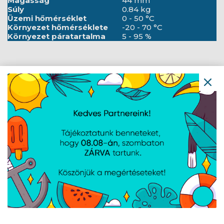
Magasság
44 mm
Súly
0.84 kg
Üzemi hőmérséklet
0 - 50 °C
Környezet hőmérséklete
-20 - 70 °C
Környezet páratartalma
5 - 95 %
AJÁNLATUNKBÓL