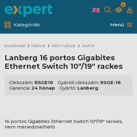
0
Kategóriák
Menü
Kezdőoldal
Hálózat
Aktív hálózat
Switch
Lanberg 16 portos Gigabites
Ethernet Switch 10"/19" rackes
Cikkszám:
RSGE16
Gyártói cikkszám:
RSGE-16
Garancia:
24 hónap
Gyártó:
Lanberg
16 portos Gigabites Ethernet Switch 10"/19" rackes,
nem menedzselhető