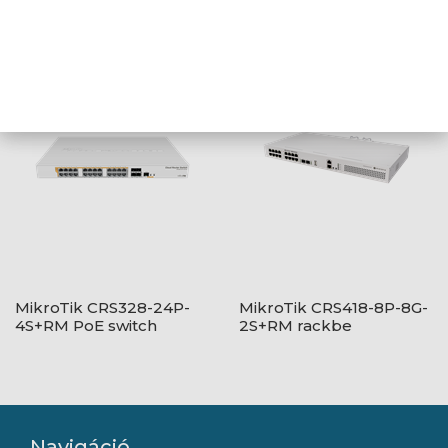
MikroTik 24xGbit switch,
Ubiquiti UniFi Switch, 5-
dual-boot OS
portos, USB Type-C
csatlakozó
MikroTik CRS328-24P-
MikroTik CRS418-8P-8G-
4S+RM PoE switch
2S+RM rackbe
szerelhető PoE switch
Navigáció