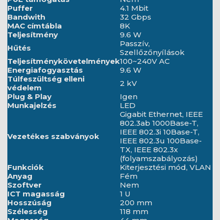
Puffer
4.1 Mbit
Bandwith
32 Gbps
MAC címtábla
8K
Teljesítmény
9.6 W
Passzív,
Hűtés
Szellőzőnyílások
Teljesítménykövetelmények
100~240V AC
Energiafogyasztás
9.6 W
Túlfeszültség elleni
2 kV
védelem
Plug & Play
Igen
Munkajelzés
LED
Gigabit Ethernet, IEEE
802.3ab 1000Base-T,
IEEE 802.3i 10Base-T,
Vezetékes szabványok
IEEE 802.3u 100Base-
TX, IEEE 802.3x
(folyamszabályozás)
Funkciók
Kiterjesztési mód, VLAN
Anyag
Fém
Szoftver
Nem
ICT magasság
1 U
Hosszúság
200 mm
Szélesség
118 mm