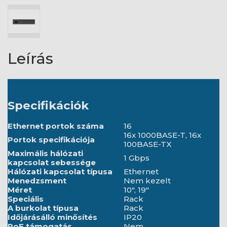
Leírás
Specifikációk
Ethernet portok száma
16
16x 1000BASE-T, 16x
Portok specifikációja
100BASE-TX
Maximális hálózati
1 Gbps
kapcsolat sebessége
Hálózati kapcsolat típusa
Ethernet
Menedzsment
Nem kezelt
Méret
10", 19"
Speciális
Rack
A burkolat típusa
Rack
Időjárásálló minősítés
IP20
PoE támogatás
Nem