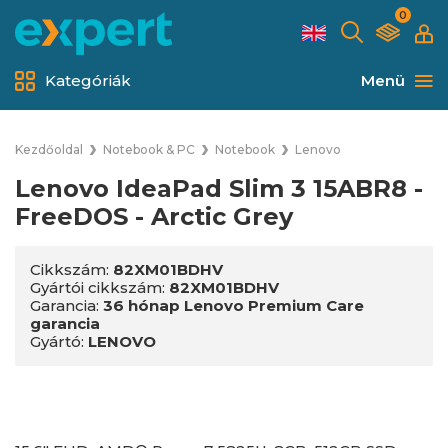
0
Kategóriák
Menü
Kezdőoldal
Notebook & PC
Notebook
Lenovo
Lenovo IdeaPad Slim 3 15ABR8 -
FreeDOS - Arctic Grey
Cikkszám:
82XM01BDHV
Gyártói cikkszám:
82XM01BDHV
Garancia:
36 hónap Lenovo Premium Care
garancia
Gyártó:
LENOVO