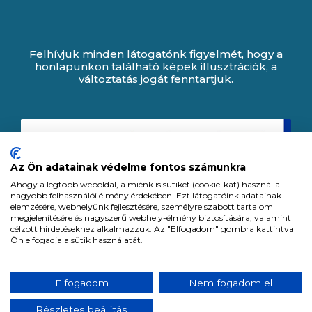
Felhívjuk minden látogatónk figyelmét, hogy a
honlapunkon található képek illusztrációk, a
változtatás jogát fenntartjuk.
Az Ön adatainak védelme fontos számunkra
Ahogy a legtöbb weboldal, a miénk is sütiket (cookie-kat) használ a
nagyobb felhasználói élmény érdekében. Ezt látogatóink adatainak
elemzésére, webhelyünk fejlesztésére, személyre szabott tartalom
megjelenítésére és nagyszerű webhely-élmény biztosítására, valamint
célzott hirdetésekhez alkalmazzuk. Az "Elfogadom" gombra kattintva
Ön elfogadja a sütik használatát.
Expert Zrt. © 1991 -
2026
.
Elfogadom
Nem fogadom el
Minden jog fenntartva. All rights reserved.
Részletes beállítás
Tervezte és készítette: