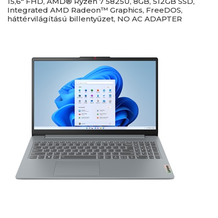
15,6" FHD, AMD® Ryzen 7 5825U, 8GB, 512GB SSD,
Integrated AMD Radeon™ Graphics, FreeDOS,
háttérvilágítású billentyűzet, NO AC ADAPTER