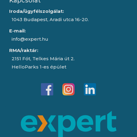
Kapcsolat
Iroda/ügyfélszolgálat:
1043 Budapest, Aradi utca 16-20.
E-mail:
info@expert.hu
RMA/raktár:
2151 Fót, Telkes Mária út 2.
HelloParks 1-es épület