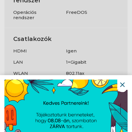
rendszer
Operációs
FreeDOS
rendszer
Csatlakozók
HDMI
Igen
LAN
1×Gigabit
WLAN
802.11ax
Bluetooth
Igen
Megbízható
Igen
platform modul
(TPM)
?
Webkamera
Igen