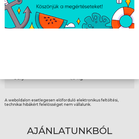
Biztonság
Megbízható
2.0
platform modul
(TPM) verzió
Egyéb
Szín
Business Black
Súly
1,6 kg
A weboldalon esetlegesen előforduló elektronikus feltöltési,
technikai hibákért felelősséget nem vállalunk.
AJÁNLATUNKBÓL