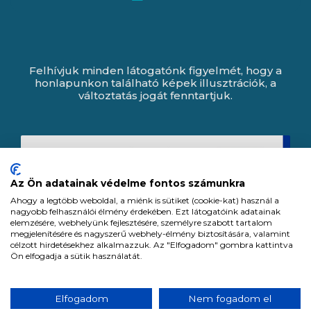
Felhívjuk minden látogatónk figyelmét, hogy a
honlapunkon található képek illusztrációk, a
változtatás jogát fenntartjuk.
Az Ön adatainak védelme fontos számunkra
Ahogy a legtöbb weboldal, a miénk is sütiket (cookie-kat) használ a
nagyobb felhasználói élmény érdekében. Ezt látogatóink adatainak
elemzésére, webhelyünk fejlesztésére, személyre szabott tartalom
megjelenítésére és nagyszerű webhely-élmény biztosítására, valamint
célzott hirdetésekhez alkalmazzuk. Az "Elfogadom" gombra kattintva
Ön elfogadja a sütik használatát.
Expert Zrt. © 1991 -
2026
.
Elfogadom
Nem fogadom el
Minden jog fenntartva. All rights reserved.