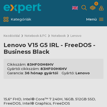
0
Kategóriák
Menü
Kezdőoldal
Notebook & PC
Notebook
Lenovo
Lenovo V15 G5 IRL - FreeDOS -
Business Black
Cikkszám:
83HF00H6HV
Gyártói cikkszám:
83HF00H6HV
Garancia:
36 hónap gyártói
Gyártó:
Lenovo
15,6" FHD, Intel® Core™ 7 240H, 16GB, 512GB SSD,
FreeDOS, Intel® Graphics, FreeDOS