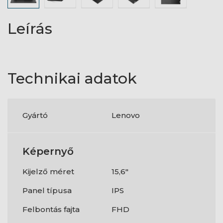
Leírás
Technikai adatok
Gyártó
Lenovo
Képernyő
Kijelző méret
15,6"
Panel típusa
IPS
Felbontás fajta
FHD