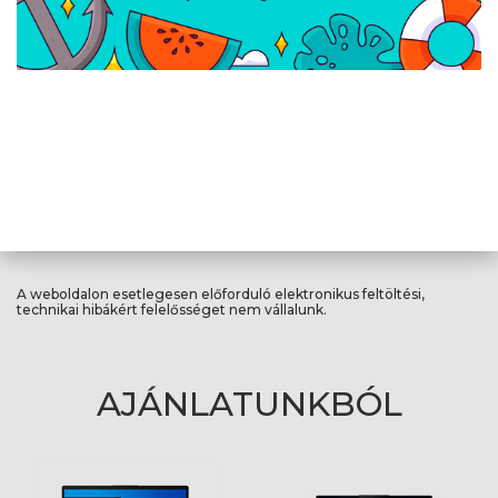
Memóriakártya
Igen
olvasó
Szín
Luna Grey
Súly
1,5 kg
Ujjlenyomat olvasó
Igen
Háttérvilágítású
Igen
billentyűzet
A weboldalon esetlegesen előforduló elektronikus feltöltési,
technikai hibákért felelősséget nem vállalunk.
AJÁNLATUNKBÓL