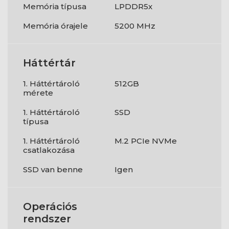
Memória típusa
LPDDR5x
Memória órajele
5200 MHz
Háttértár
1. Háttértároló
512GB
mérete
1. Háttértároló
SSD
típusa
1. Háttértároló
M.2 PCIe NVMe
csatlakozása
SSD van benne
Igen
Operációs
rendszer