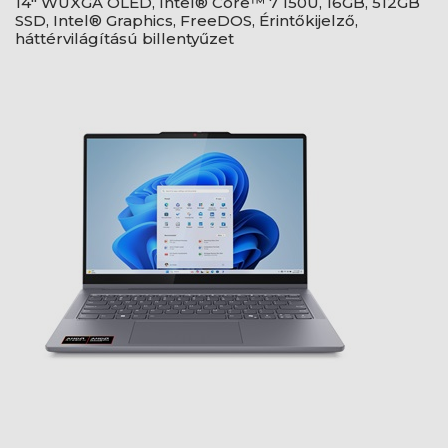
14" WUXGA OLED, Intel® Core™ 7 150U, 16GB, 512GB
SSD, Intel® Graphics, FreeDOS, Érintőkijelző,
háttérvilágítású billentyűzet