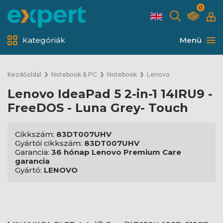
0
Kategóriák
Menü
Kezdőoldal
Notebook & PC
Notebook
Lenovo
Lenovo IdeaPad 5 2-in-1 14IRU9 -
FreeDOS - Luna Grey- Touch
Cikkszám:
83DT007UHV
Gyártói cikkszám:
83DT007UHV
Garancia:
36 hónap Lenovo Premium Care
garancia
Gyártó:
LENOVO