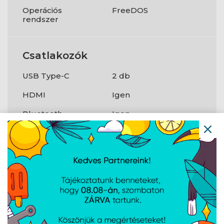
Operációs
FreeDOS
rendszer
Csatlakozók
USB Type-C
2 db
HDMI
Igen
Bluetooth
Igen
Megbízható
Igen
platform modul
(TPM)
?
Webkamera
Igen
Egyéb