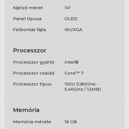
Kijelző méret
14"
Panel típusa
OLED
Felbontás fajta
WUXGA
Processzor
Processzor gyártó
Intel®
Processzor család
Core™ 7
Processzor típus
150U (1,80GHz -
5,40GHz / 12MB)
Memória
Memória mérete
16 GB