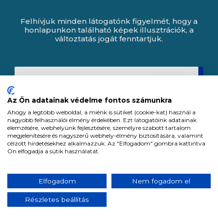
Felhívjuk minden látogatónk figyelmét, hogy a
honlapunkon található képek illusztrációk, a
változtatás jogát fenntartjuk.
Az Ön adatainak védelme fontos számunkra
Ahogy a legtöbb weboldal, a miénk is sütiket (cookie-kat) használ a
nagyobb felhasználói élmény érdekében. Ezt látogatóink adatainak
elemzésére, webhelyünk fejlesztésére, személyre szabott tartalom
megjelenítésére és nagyszerű webhely-élmény biztosítására, valamint
célzott hirdetésekhez alkalmazzuk. Az "Elfogadom" gombra kattintva
Ön elfogadja a sütik használatát.
Expert Zrt. © 1991 -
2026
.
Elfogadom
Nem fogadom el
Minden jog fenntartva. All rights reserved.
Részletes beállítás
Tervezte és készítette:
Vision-Software, az Octopus 8 ERP forgalmazója.