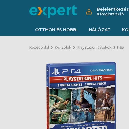
Bejelentkezés
& Regisztráció
OTTHON ÉS HOBBI
HÁLÓZAT
KO
Kezdőoldal
Konzolok
PlayStation Játékok
PS5