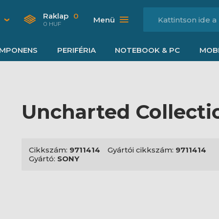
Raklap
0
Menü
0 HUF
MPONENS
PERIFÉRIA
NOTEBOOK & PC
MOBI
Uncharted Collecti
Cikkszám:
9711414
Gyártói cikkszám:
9711414
Gyártó:
SONY