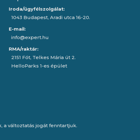
Iroda/ügyfélszolgálat:
1043 Budapest, Aradi utca 16-20.
E-mail:
info@expert.hu
RMA/raktár:
2151 Fót, Telkes Mária út 2.
HelloParks 1-es épület
a változtatás jogát fenntartjuk.