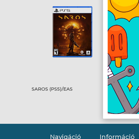
SAROS (PS5)/EAS
The La
Navigáció
Információ