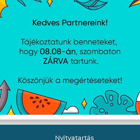
st Of Us Part I/EAS
Ghost Dir Cut - Remaster
(PS5)/EAS
Nyitvatartás