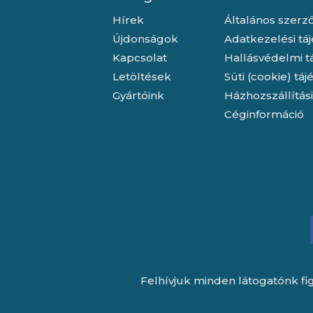
Hírek
Általános szerző
Újdonságok
Adatkezelési tá
Kapcsolat
Hallásvédelmi t
Letöltések
Süti (cookie) tá
Gyártóink
Házhozszállítás
Céginformáció
Felhívjuk minden látogatónk fig