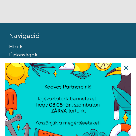
Navigáció
Hírek
Újdonságok
Kapcsolat
Letöltések
Gyártóink
Információ
Általános szerződési feltételek
Adatkezelési tájékoztató
Hallásvédelmi tájékoztató
Süti (cookie) tájékoztató