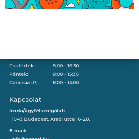
Házhozszállítási lehetőségek
Céginformáció
Nyitvatartás
Hétfő:
8:00 - 16:30
Kedd:
8:00 - 16:30
Szerda:
8:00 - 16:30
Csütörtök:
8:00 - 16:30
Péntek:
8:00 - 15:30
Garancia (P):
8:00 - 13:00
Kapcsolat
Iroda/ügyfélszolgálat:
1043 Budapest, Aradi utca 16-20.
E-mail:
info@expert.hu