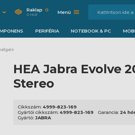
Raklap
0
Menü
0 HUF
MPONENS
PERIFÉRIA
NOTEBOOK & PC
MOBI
hallgató
HEA Jabra Evolve 2
Stereo
Cikkszám:
4999-823-169
Gyártói cikkszám:
4999-823-169
Garancia:
24 hó
Gyártó:
JABRA