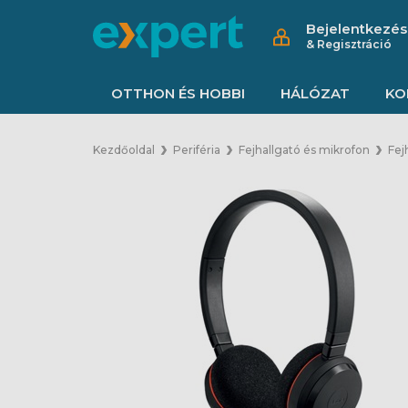
Bejelentkezés
& Regisztráció
OTTHON ÉS HOBBI
HÁLÓZAT
KO
Kezdőoldal
Periféria
Fejhallgató és mikrofon
Fej