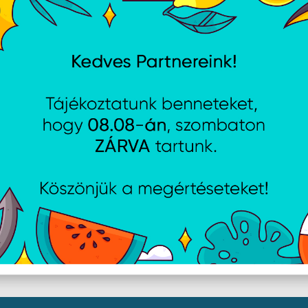
TUF GAMING H3 - Gun
Logitech H390 Headset - 