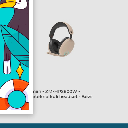
Fekete
Zalman - ZM-HPS800W -
Vezetéknélküli headset - Bézs