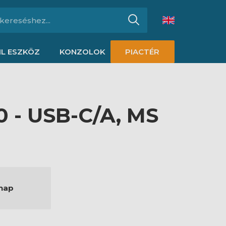
L ESZKÖZ
KONZOLOK
PIACTÉR
0 - USB-C/A, MS
nap