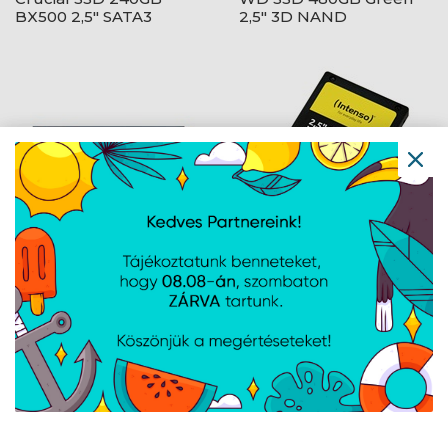
BX500 2,5" SATA3
2,5" 3D NAND
WD 500GB Blue SN5000
SSD Intenso 240GB High
M.2 PCIe Gen 4 x4 NVMe
Performance 2,5" SATA
Navigáció