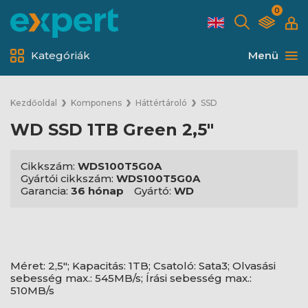
0
Kategóriák
Menü
Kezdőoldal
Komponens
Háttértároló
SSD
WD SSD 1TB Green 2,5"
Cikkszám:
WDS100T5G0A
Gyártói cikkszám:
WDS100T5G0A
Garancia:
36 hónap
Gyártó:
WD
Méret: 2,5"; Kapacitás: 1TB; Csatoló: Sata3; Olvasási
sebesség max.: 545MB/s; Írási sebesség max.:
510MB/s