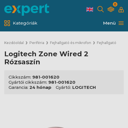
0
Kategóriák
Menü
Kezdőoldal
Periféria
Fejhallgató és mikrofon
Fejhallgató
Logitech Zone Wired 2
Rózsaszín
Cikkszám:
981-001620
Gyártói cikkszám:
981-001620
Garancia:
24 hónap
Gyártó:
LOGITECH