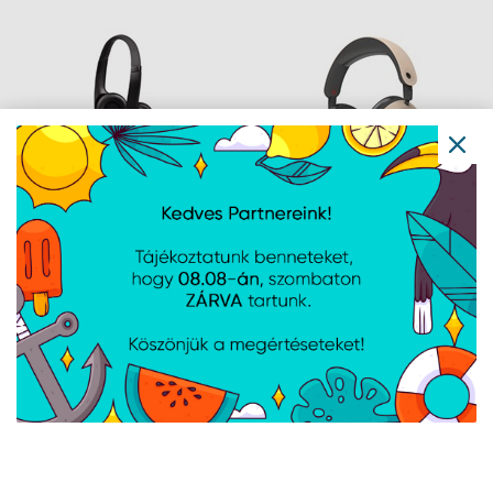
Logitech H390 Headset
Zalman - ZM-HPS800W
- Fekete
- Vezetéknélküli
headset - Bézs
Navigáció
Hírek
Újdonságok