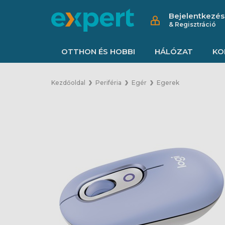
Bejelentkezés
& Regisztráció
OTTHON ÉS HOBBI
HÁLÓZAT
KO
Kezdőoldal
Periféria
Egér
Egerek