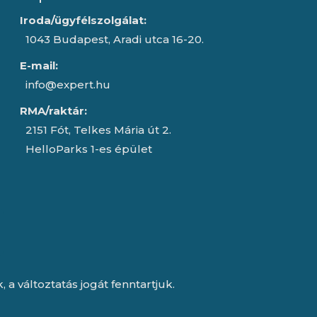
Iroda/ügyfélszolgálat:
1043 Budapest, Aradi utca 16-20.
E-mail:
info@expert.hu
RMA/raktár:
2151 Fót, Telkes Mária út 2.
HelloParks 1-es épület
a változtatás jogát fenntartjuk.