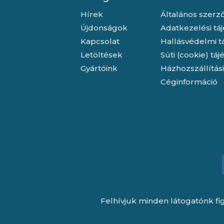
Hírek
Általános szerző
Újdonságok
Adatkezelési tá
Kapcsolat
Hallásvédelmi t
Letöltések
Süti (cookie) tá
Gyártóink
Házhozszállítás
Céginformáció
Felhívjuk minden látogatónk fig