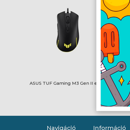
ASUS TUF Gaming M3 Gen II egér
Logite
Navigáció
Információ