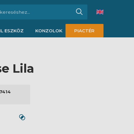
L ESZKÖZ
KONZOLOK
PIACTÉR
e Lila
7414