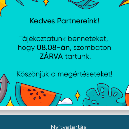
ch B110 Silent - Fekete
ASUS WT465 - Fekete
Nyitvatartás