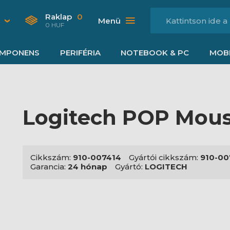
Raklap
0
Menü
0 HUF
MPONENS
PERIFÉRIA
NOTEBOOK & PC
MOBI
Logitech POP Mous
Cikkszám:
910-007414
Gyártói cikkszám:
910-00
Garancia:
24 hónap
Gyártó:
LOGITECH