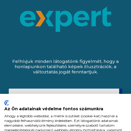
Felhívjuk minden látogatónk figyelmét, hogy a
honlapunkon található képek illusztrációk, a
változtatás jogát fenntartjuk.
Az Ön adatainak védelme fontos számunkra
Ahogy a legtöbb weboldal, a miénk is sütiket (cookie-kat) használ a
nagyobb felhasználói élmény érdekében. Ezt látogatóink adatainak
elemzésére, webhelyünk fejlesztésére, személyre szabott tartalom
megjelenítésére és nagyszerű webhely-élmény biztosítására, valamint