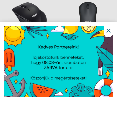
ASUS WT465 - Fekete
Logitech M220 Silent -
Fekete
Navigáció
Hírek
Újdonságok
Kapcsolat