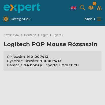
0
Kategóriák
Menü
Kezdőoldal
Periféria
Egér
Egerek
Logitech POP Mouse Rózsaszín
Cikkszám:
910-007413
Gyártói cikkszám:
910-007413
Garancia:
24 hónap
Gyártó:
LOGITECH