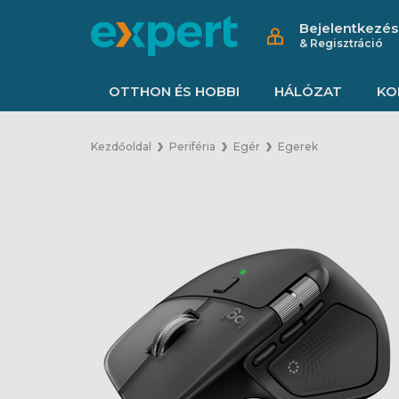
Bejelentkezés
& Regisztráció
OTTHON ÉS HOBBI
HÁLÓZAT
KO
Kezdőoldal
Periféria
Egér
Egerek