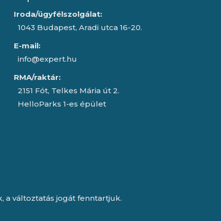
Iroda/ügyfélszolgálat:
1043 Budapest, Aradi utca 16-20.
E-mail:
info@expert.hu
RMA/raktár:
2151 Fót, Telkes Mária út 2.
HelloParks 1-es épület
a változtatás jogát fenntartjuk.