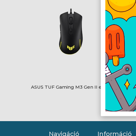
ASUS TUF Gaming M3 Gen II egér
Logite
Navigáció
Információ