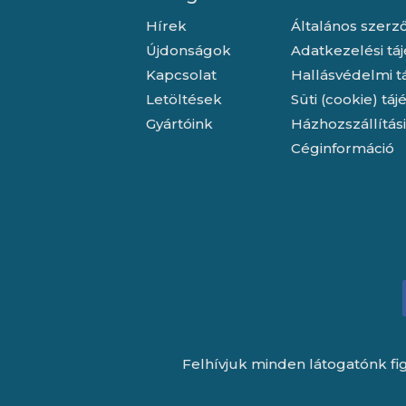
Hírek
Általános szerző
Újdonságok
Adatkezelési tá
Kapcsolat
Hallásvédelmi t
Letöltések
Süti (cookie) tá
Gyártóink
Házhozszállítás
Céginformáció
Felhívjuk minden látogatónk fig