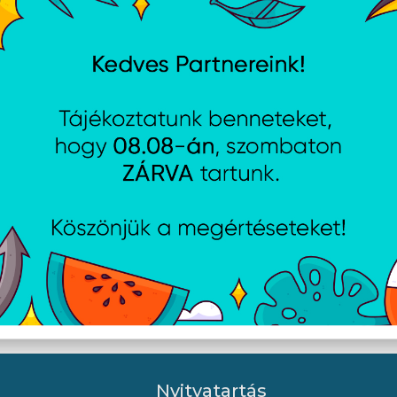
ch B110 Silent - Fekete
ASUS WT465 - Fekete
Nyitvatartás