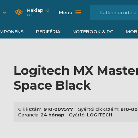
Raklap
0
Menü
0 HUF
MPONENS
PERIFÉRIA
NOTEBOOK & PC
MOBI
Logitech MX Master
Space Black
Cikkszám:
910-007577
Gyártói cikkszám:
910-00
Garancia:
24 hónap
Gyártó:
LOGITECH