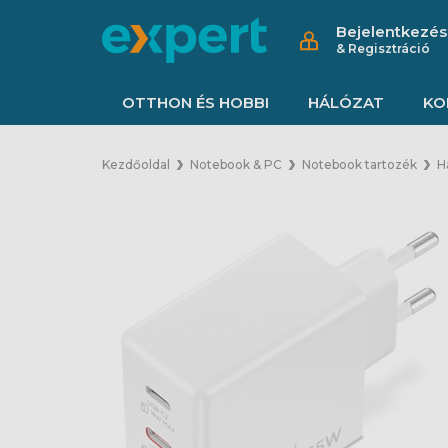
Bejelentkezés
& Regisztráció
OTTHON ÉS HOBBI
HÁLÓZAT
KO
Kezdőoldal
Notebook & PC
Notebook tartozék
H