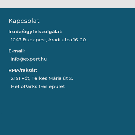
Kapcsolat
Iroda/ügyfélszolgálat:
1043 Budapest, Aradi utca 16-20.
E-mail:
info@expert.hu
RMA/raktár:
2151 Fót, Telkes Mária út 2.
HelloParks 1-es épület