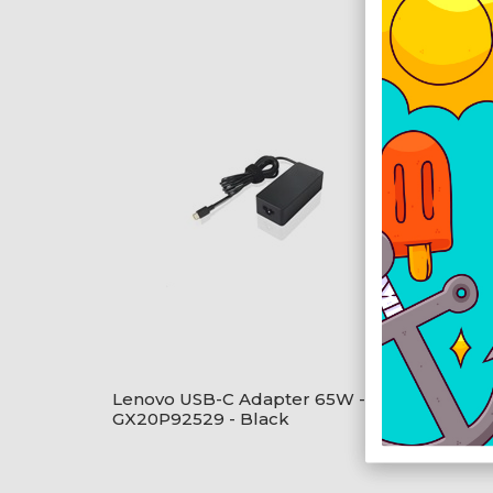
Lenovo USB-C Adapter 65W -
ASUS 6
GX20P92529 - Black