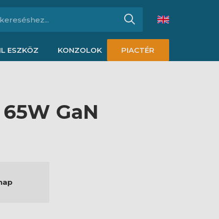
L ESZKÖZ
KONZOLOK
PIACTÉR
C 65W GaN
nap