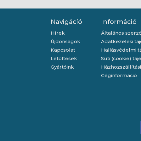
Navigáció
Információ
Hírek
Általános szerző
Újdonságok
Adatkezelési tá
Kapcsolat
Hallásvédelmi t
Letöltések
Süti (cookie) tá
Gyártóink
Házhozszállítás
Céginformáció