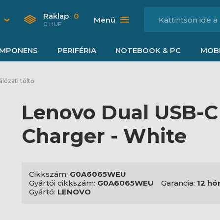
Raklap
0
Menü
0 HUF
MPONENS
PERIFÉRIA
NOTEBOOK & PC
MOBI
álózati töltő
Lenovo Dual USB-
Charger - White
Cikkszám:
G0A6065WEU
Gyártói cikkszám:
G0A6065WEU
Garancia:
12 hó
Gyártó:
LENOVO