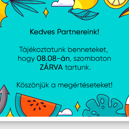
ÚJDONSÁG
8W Adapter - Fekete
Lenovo Slim USB-C 65W A
Adapter