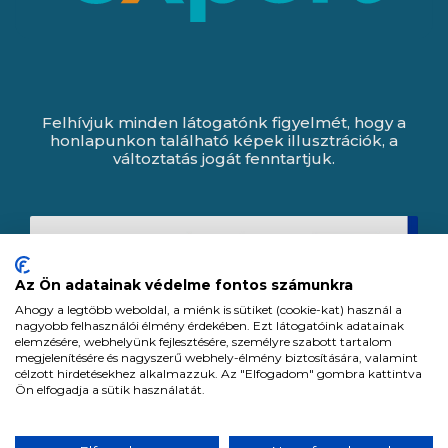
Felhívjuk minden látogatónk figyelmét, hogy a
honlapunkon található képek illusztrációk, a
változtatás jogát fenntartjuk.
Az Ön adatainak védelme fontos számunkra
Ahogy a legtöbb weboldal, a miénk is sütiket (cookie-kat) használ a
nagyobb felhasználói élmény érdekében. Ezt látogatóink adatainak
elemzésére, webhelyünk fejlesztésére, személyre szabott tartalom
megjelenítésére és nagyszerű webhely-élmény biztosítására, valamint
célzott hirdetésekhez alkalmazzuk. Az "Elfogadom" gombra kattintva
Ön elfogadja a sütik használatát.
Expert Zrt. © 1991 -
2026
.