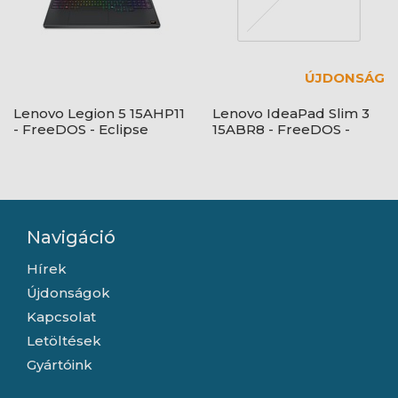
ÚJDONSÁG
Lenovo Legion 5 15AHP11
Lenovo IdeaPad Slim 3
- FreeDOS - Eclipse
15ABR8 - FreeDOS -
Black - OLED
Arctic Grey
Navigáció
Hírek
Újdonságok
Kapcsolat
Letöltések
Gyártóink