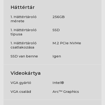
Háttértár
1. Háttértároló
256GB
mérete
1. Háttértároló
SSD
típusa
1. Háttértároló
M.2 PCIe NVMe
csatlakozása
SSD van benne
Igen
Videokártya
VGA gyártó
Intel®
VGA család
Arc™ Graphics