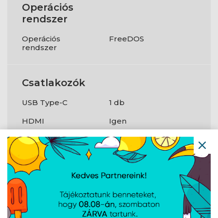
Operációs
rendszer
Operációs
FreeDOS
rendszer
Csatlakozók
USB Type-C
1 db
HDMI
Igen
LAN
1×Gigabit
WLAN
802.11ax
Bluetooth
Igen
Megbízható
Igen
platform modul
(TPM)
?