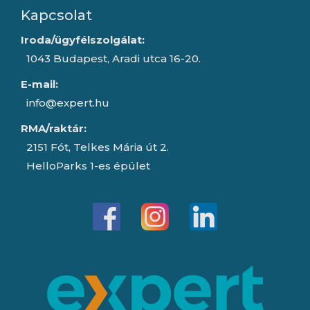
Kapcsolat
Iroda/ügyfélszolgálat:
1043 Budapest, Aradi utca 16-20.
E-mail:
info@expert.hu
RMA/raktár:
2151 Fót, Telkes Mária út 2.
HelloParks 1-es épület