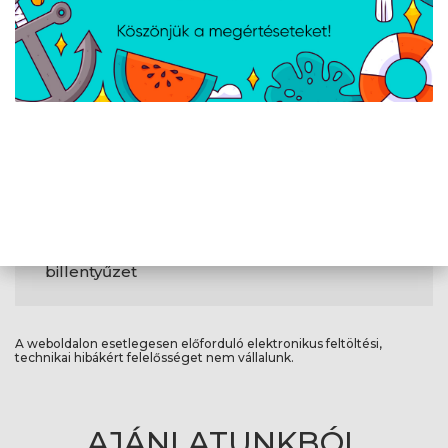
Webkamera
Igen
Egyéb
Szín
Black
Súly
1,3 kg
Ujjlenyomat olvasó
Igen
Háttérvilágítású
Igen
billentyűzet
A weboldalon esetlegesen előforduló elektronikus feltöltési,
technikai hibákért felelősséget nem vállalunk.
AJÁNLATUNKBÓL