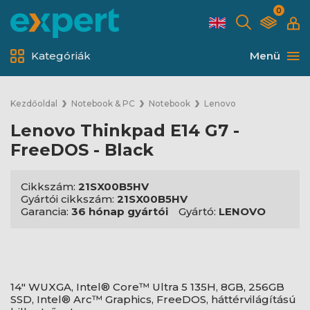
0
Kategóriák
Menü
Kezdőoldal
Notebook & PC
Notebook
Lenovo
Lenovo Thinkpad E14 G7 -
FreeDOS - Black
Cikkszám:
21SX00B5HV
Gyártói cikkszám:
21SX00B5HV
Garancia:
36 hónap gyártói
Gyártó:
LENOVO
14" WUXGA, Intel® Core™ Ultra 5 135H, 8GB, 256GB
SSD, Intel® Arc™ Graphics, FreeDOS, háttérvilágítású