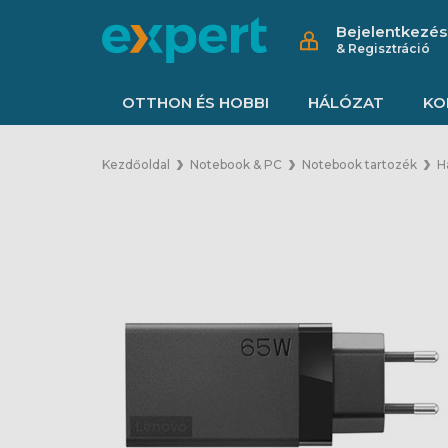
Bejelentkezés
& Regisztráció
OTTHON ÉS HOBBI
HÁLÓZAT
KO
Kezdőoldal
Notebook & PC
Notebook tartozék
H