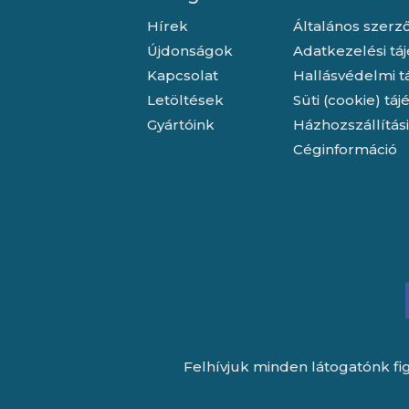
Hírek
Általános szerző
Újdonságok
Adatkezelési tá
Kapcsolat
Hallásvédelmi t
Letöltések
Süti (cookie) tá
Gyártóink
Házhozszállítás
Céginformáció
Felhívjuk minden látogatónk fig