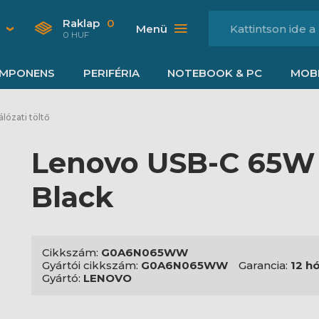
Raklap
0
Menü
0 HUF
MPONENS
PERIFÉRIA
NOTEBOOK & PC
MOBI
álózati töltő
Lenovo USB-C 65W 
Black
Cikkszám:
G0A6N065WW
Gyártói cikkszám:
G0A6N065WW
Garancia:
12 h
Gyártó:
LENOVO