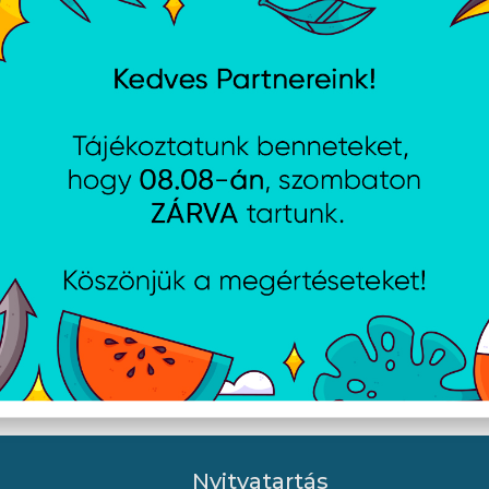
ÚJDONSÁG
8W Adapter - Fekete
Lenovo Slim USB-C 65W A
Adapter
Nyitvatartás