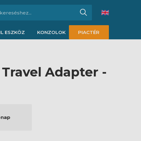
L ESZKÖZ
KONZOLOK
PIACTÉR
Travel Adapter -
ónap