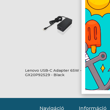
Lenovo USB-C Adapter 65W -
ASUS 6
GX20P92529 - Black
Navigáció
Információ