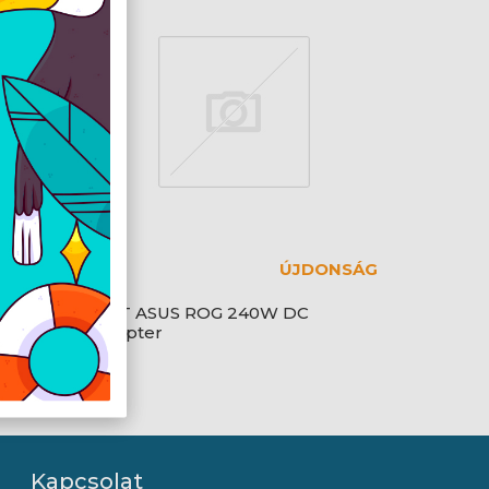
ÚJDONSÁG
C
NBT ASUS ROG 240W DC
Adapter
Kapcsolat