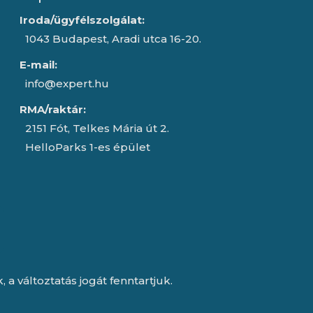
Iroda/ügyfélszolgálat:
1043 Budapest, Aradi utca 16-20.
E-mail:
info@expert.hu
RMA/raktár:
2151 Fót, Telkes Mária út 2.
HelloParks 1-es épület
a változtatás jogát fenntartjuk.