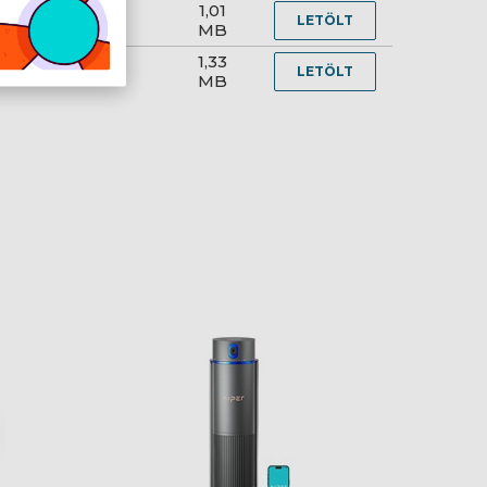
1,01
LETÖLT
MB
i
1,33
LETÖLT
MB