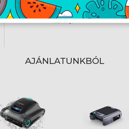
2026.04.20.
Aiper HydroComm Pro adatlap
Aiper HydroComm Pro felhasználó
2026.04.20.
kézikönyv
AJÁNLATUNKBÓL