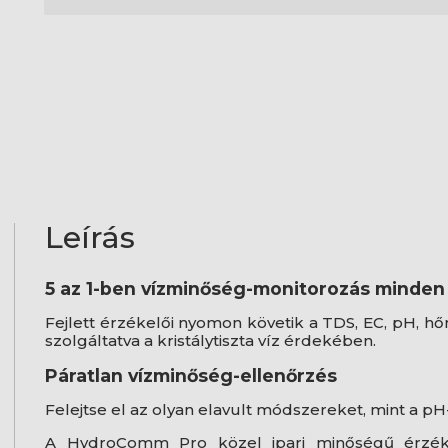
Leírás
5 az 1-ben vízminőség-monitorozás minde
Fejlett érzékelői nyomon követik a TDS, EC, pH, h
szolgáltatva a kristálytiszta víz érdekében.
Páratlan vízminőség-ellenőrzés
Felejtse el az olyan elavult módszereket, mint a pH
A HydroComm Pro közel ipari minőségű érzékel