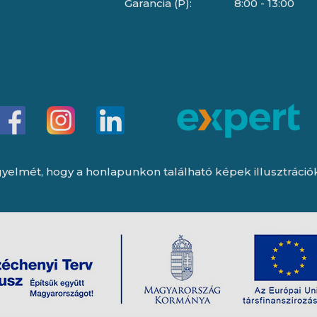
Garancia (P):
8:00 - 13:00
yelmét, hogy a honlapunkon található képek illusztrációk, 