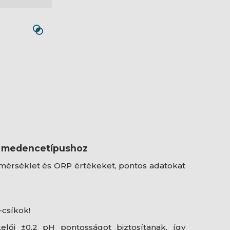
n medencetípushoz
őmérséklet és ORP értékeket, pontos adatokat
-csíkok!
ői ±0,2 pH pontosságot biztosítanak, így