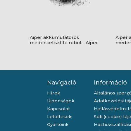
Aiper akkumulátoros
Aiper 
medencetisztító robot - Aiper
medenc
Scuba SE
Scuba 
Navigáció
Információ
Hírek
Általános szerző
Újdonságok
Adatkezelési tá
Kapcsolat
Hallásvédelmi t
Letöltések
Süti (cookie) tá
Gyártóink
Házhozszállítás