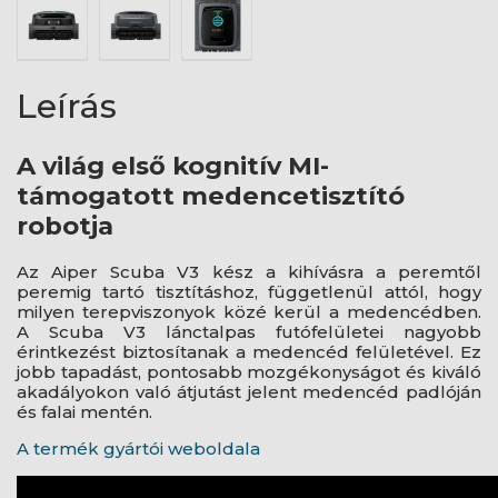
Leírás
A világ első kognitív MI-
támogatott medencetisztító
robotja
Az Aiper Scuba V3 kész a kihívásra a peremtől
peremig tartó tisztításhoz, függetlenül attól, hogy
milyen terepviszonyok közé kerül a medencédben.
A Scuba V3 lánctalpas futófelületei nagyobb
érintkezést biztosítanak a medencéd felületével. Ez
jobb tapadást, pontosabb mozgékonyságot és kiváló
akadályokon való átjutást jelent medencéd padlóján
és falai mentén.
A termék gyártói weboldala