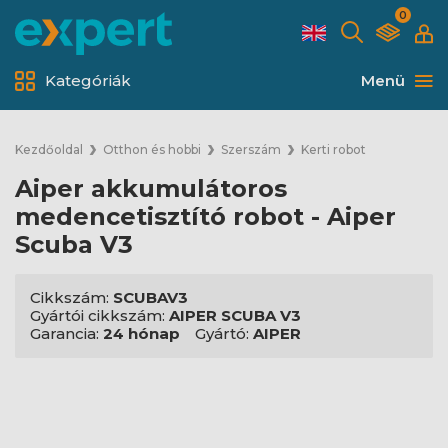
0
Kategóriák
Menü
Kezdőoldal
Otthon és hobbi
Szerszám
Kerti robot
Aiper akkumulátoros
medencetisztító robot - Aiper
Scuba V3
Cikkszám:
SCUBAV3
Gyártói cikkszám:
AIPER SCUBA V3
Garancia:
24 hónap
Gyártó:
AIPER