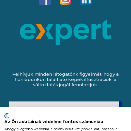
Felhívjuk minden látogatónk figyelmét, hogy a
honlapunkon található képek illusztrációk, a
változtatás jogát fenntartjuk.
Az Ön adatainak védelme fontos számunkra
Ahogy a legtöbb weboldal, a miénk is sütiket (cookie-kat) használ a