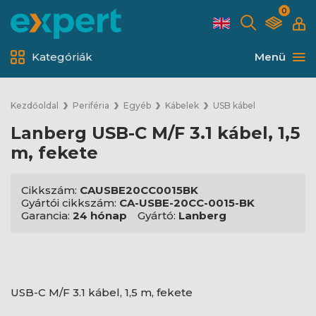
0
Kategóriák
Menü
Kezdőoldal
Periféria
Egyéb
Kábelek
USB kábel
Lanberg USB-C M/F 3.1 kábel, 1,5
m, fekete
Cikkszám:
CAUSBE20CC0015BK
Gyártói cikkszám:
CA-USBE-20CC-0015-BK
Garancia:
24 hónap
Gyártó:
Lanberg
USB-C M/F 3.1 kábel, 1,5 m, fekete