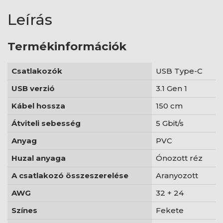
Leírás
Termékinformációk
Csatlakozók
USB Type-C
USB verzió
3.1 Gen 1
Kábel hossza
150 cm
Átviteli sebesség
5 Gbit/s
Anyag
PVC
Huzal anyaga
Ónozott réz
A csatlakozó összeszerelése
Aranyozott
AWG
32 + 24
Színes
Fekete