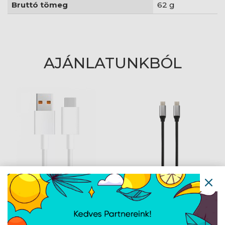
Bruttó tömeg
62 g
AJÁNLATUNKBÓL
Xiaomi 6A Type-A to
AVAX CB302G STEELY
Type-C kábel - 1m -
Type C-Type C 60W
BHR6032GL
gyorstöltő, sodorszálas