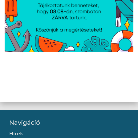
kábel, 3A, acélszürke -
1,5m
AVAX CB316 GLOWY
AVAX CB633 STEELY LED
60W USB-C gyorstöltő
60W USB-C gyorstöltő
kábel, fehér - 1m
kábel, fonott, fekete -
2m
Navigáció
Hírek