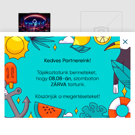
ÚJDONSÁG
Lenovo Legion 5 15AHP11
Lenovo IdeaPad Slim 3
- FreeDOS - Eclipse
15ABR8 - FreeDOS -
Black - OLED
Arctic Grey
Navigáció
Hírek