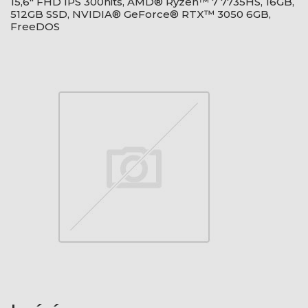
15,6" FHD IPS 300nits, AMD® Ryzen™ 7 7735HS, 16GB,
512GB SSD, NVIDIA® GeForce® RTX™ 3050 6GB,
FreeDOS