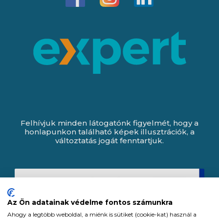
Felhívjuk minden látogatónk figyelmét, hogy a
honlapunkon található képek illusztrációk, a
változtatás jogát fenntartjuk.
Az Ön adatainak védelme fontos számunkra
Ahogy a legtöbb weboldal, a miénk is sütiket (cookie-kat) használ a