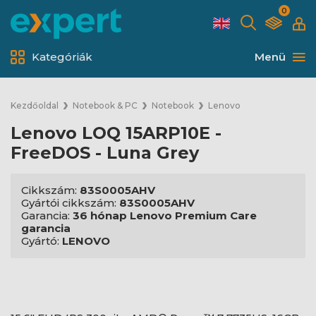
0
Kategóriák
Menü
Kezdőoldal
Notebook & PC
Notebook
Lenovo
Lenovo LOQ 15ARP10E -
FreeDOS - Luna Grey
Cikkszám:
83S0005AHV
Gyártói cikkszám:
83S0005AHV
Garancia:
36 hónap Lenovo Premium Care
garancia
Gyártó:
LENOVO