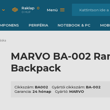
Raklap
0
Menü
0 HUF
MPONENS
PERIFÉRIA
NOTEBOOK & PC
MOBI
áska
MARVO BA-002 Ra
Backpack
Cikkszám:
BA002
Gyártói cikkszám:
BA-002
Garancia:
24 hónap
Gyártó:
MARVO