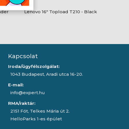
ader
Lenovo 16" Topload T210 - Black
Kapcsolat
Iroda/ügyfélszolgálat:
1043 Budapest, Aradi utca 16-20.
E-mail:
info@expert.hu
RMA/raktár:
2151 Fót, Telkes Mária út 2.
HelloParks 1-es épület