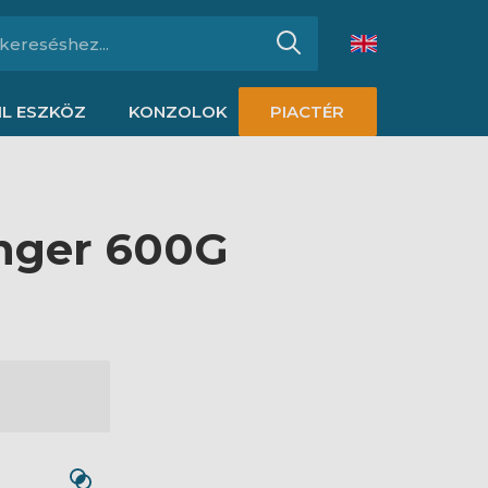
L ESZKÖZ
KONZOLOK
PIACTÉR
nger 600G