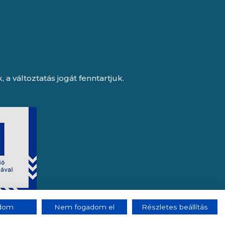
a változtatás jogát fenntartjuk.
adom
Nem fogadom el
Részletes beállítás