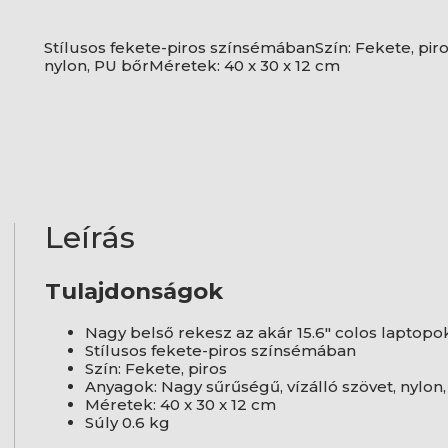
Stílusos fekete-piros színsémábanSzín: Fekete, pir
nylon, PU bőrMéretek: 40 x 30 x 12 cm
Leírás
Tulajdonságok
Nagy belső rekesz az akár 15.6" colos laptopo
Stílusos fekete-piros színsémában
Szín: Fekete, piros
Anyagok: Nagy sűrűségű, vízálló szövet, nylon
Méretek: 40 x 30 x 12 cm
Súly 0.6 kg