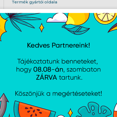
Termék gyártói oldala
AJÁNLATUNKBÓL