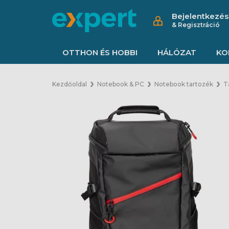
Bejelentkezés
& Regisztráció
OTTHON ÉS HOBBI
HÁLÓZAT
KO
Kezdőoldal
Notebook & PC
Notebook tartozék
T