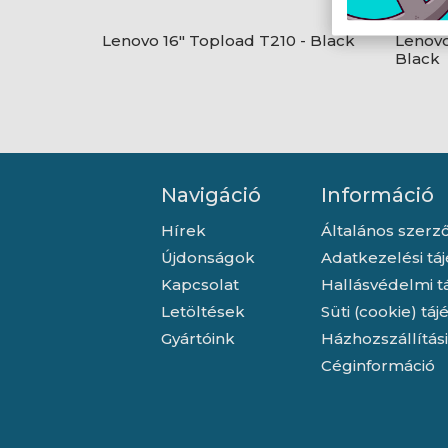
Lenovo 16" Topload T210 - Black
Lenovo
Black
Navigáció
Információ
Hírek
Általános szerző
Újdonságok
Adatkezelési tá
Kapcsolat
Hallásvédelmi t
Letöltések
Süti (cookie) tá
Gyártóink
Házhozszállítás
Céginformáció