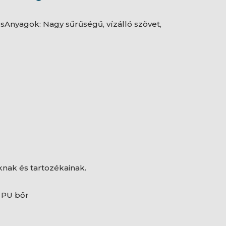
osAnyagok: Nagy sűrűségű, vízálló szövet,
knak és tartozékainak.
, PU bőr