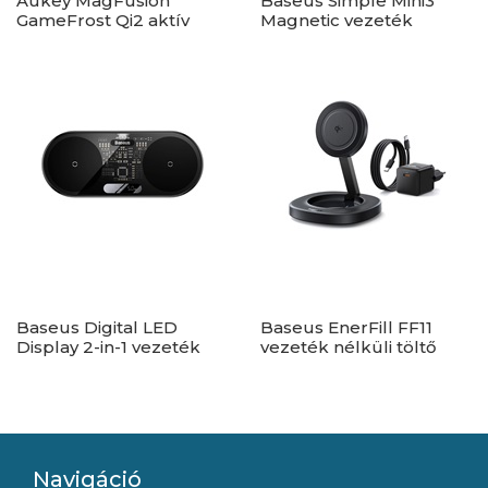
Aukey MagFusion
Baseus Simple Mini3
GameFrost Qi2 aktív
Magnetic vezeték
hűtésű vezeték nélküli
nélküli töltő 15W, fekete
töltő
Baseus Digital LED
Baseus EnerFill FF11
Display 2-in-1 vezeték
vezeték nélküli töltő
nélküli töltő 20W, fekete
15W, fekete + 20W
+ 3A USB Type-A – USB
hálózati gyorstöltő +
Type-C, 1m kábel
USB Type-C, 1m kábel
Navigáció