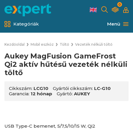
0
Kategóriák
Menü
Kezdőoldal
Mobil eszköz
Töltő
Vezeték nélküli töltő
Aukey MagFusion GameFrost
Qi2 aktív hűtésű vezeték nélküli
töltő
Cikkszám:
LCG10
Gyártói cikkszám:
LC-G10
Garancia:
12 hónap
Gyártó:
AUKEY
USB Type-C bemenet, 5/7,5/10/15 W, Qi2