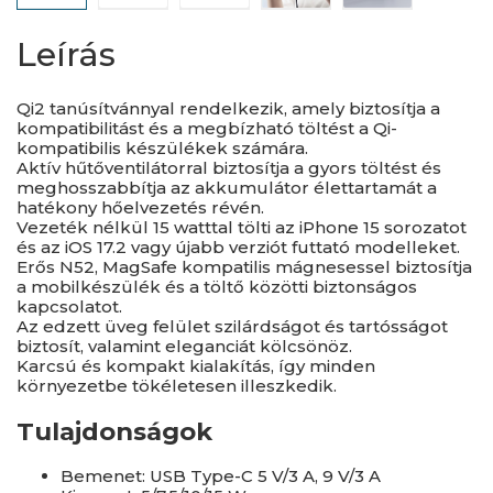
Leírás
Qi2 tanúsítvánnyal rendelkezik, amely biztosítja a
kompatibilitást és a megbízható töltést a Qi-
kompatibilis készülékek számára.
Aktív hűtőventilátorral biztosítja a gyors töltést és
meghosszabbítja az akkumulátor élettartamát a
hatékony hőelvezetés révén.
Vezeték nélkül 15 watttal tölti az iPhone 15 sorozatot
és az iOS 17.2 vagy újabb verziót futtató modelleket.
Erős N52, MagSafe kompatilis mágnesessel biztosítja
a mobilkészülék és a töltő közötti biztonságos
kapcsolatot.
Az edzett üveg felület szilárdságot és tartósságot
biztosít, valamint eleganciát kölcsönöz.
Karcsú és kompakt kialakítás, így minden
környezetbe tökéletesen illeszkedik.
Tulajdonságok
Bemenet: USB Type-C 5 V/3 A, 9 V/3 A