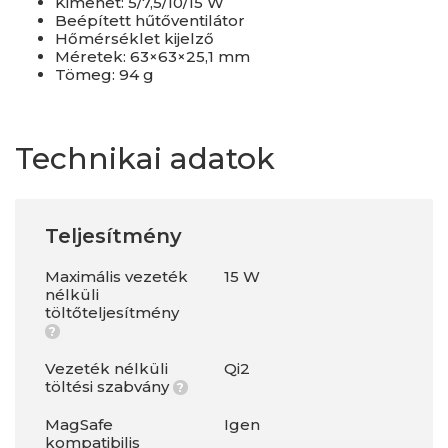
Kimenet: 5/7,5/10/15 W
Beépített hűtőventilátor
Hőmérséklet kijelző
Méretek: 63×63×25,1 mm
Tömeg: 94 g
Technikai adatok
Teljesítmény
Maximális vezeték
15 W
nélküli
töltőteljesítmény
?
Vezeték nélküli
Qi2
töltési szabvány
?
MagSafe
Igen
kompatibilis