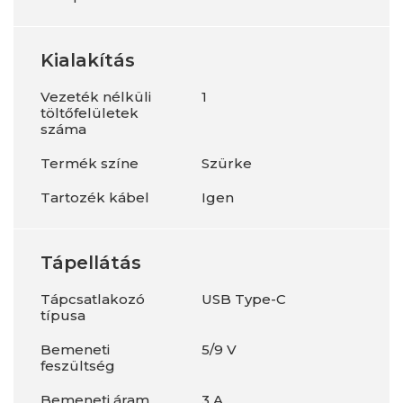
Kialakítás
Vezeték nélküli
1
töltőfelületek
száma
Termék színe
Szürke
Tartozék kábel
Igen
Tápellátás
Tápcsatlakozó
USB Type-C
típusa
Bemeneti
5/9 V
feszültség
Bemeneti áram
3 A