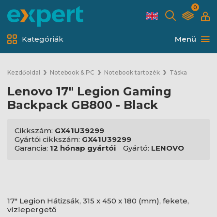
0
Kategóriák
Menü
Kezdőoldal
Notebook & PC
Notebook tartozék
Táska
Lenovo 17" Legion Gaming
Backpack GB800 - Black
Cikkszám:
GX41U39299
Gyártói cikkszám:
GX41U39299
Garancia:
12 hónap gyártói
Gyártó:
LENOVO
17" Legion Hátizsák, 315 x 450 x 180 (mm), fekete,
vízlepergető