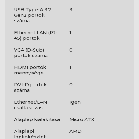
USB Type-A 3.2
3
Gen2 portok
száma
Ethernet LAN (RJ-
1
45) portok
VGA (D-Sub)
0
portok száma
HDMI portok
1
mennyisége
DVI-D portok
0
száma
Ethernet/LAN
Igen
csatlakozás
Alaplap kialakítása
Micro ATX
Alaplapi
AMD
lapkakészlet-