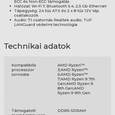
ECC és Non-ECC támogatás
Hálózat: Wi-Fi 7, Bluetooth 5.4, 2,5 Gb Ethernet
Tápegység: 24 tűs ATX és 2 x 8 tűs 12V táp
csatlakozók
Audio: 7.1 csatornás Realtek audio, TUF
LANGuard védelmi technológia
Technikai adatok
Kompatibilis
AMD Ryzen™
processzor
3;AMD Ryzen™
sorozata
5;AMD Ryzen™
7;AMD Ryzen 9 7th
Gen;AMD Ryzen 9
8th Gen;AMD
Ryzen 9 9th Gen
Támogatott
DDR5-SDRAM