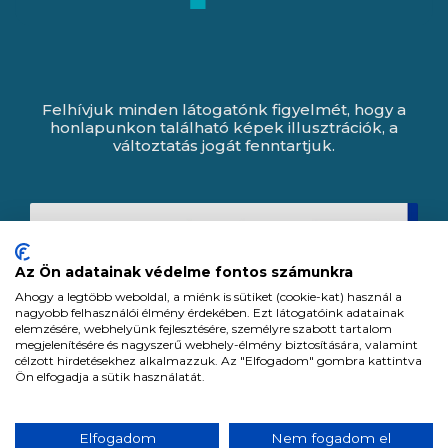
Felhívjuk minden látogatónk figyelmét, hogy a
honlapunkon található képek illusztrációk, a
változtatás jogát fenntartjuk.
Az Ön adatainak védelme fontos számunkra
Ahogy a legtöbb weboldal, a miénk is sütiket (cookie-kat) használ a
nagyobb felhasználói élmény érdekében. Ezt látogatóink adatainak
elemzésére, webhelyünk fejlesztésére, személyre szabott tartalom
megjelenítésére és nagyszerű webhely-élmény biztosítására, valamint
célzott hirdetésekhez alkalmazzuk. Az "Elfogadom" gombra kattintva
Ön elfogadja a sütik használatát.
Expert Zrt. © 1991 -
2026
.
Elfogadom
Nem fogadom el
Minden jog fenntartva. All rights reserved.