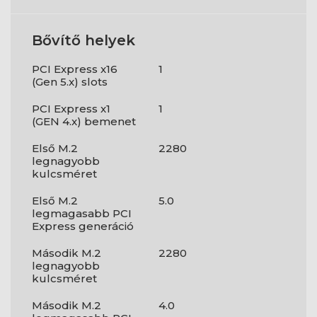
Bővítő helyek
PCI Express x16
1
(Gen 5.x) slots
PCI Express x1
1
(GEN 4.x) bemenet
Első M.2
2280
legnagyobb
kulcsméret
Első M.2
5.0
legmagasabb PCI
Express generáció
Második M.2
2280
legnagyobb
kulcsméret
Második M.2
4.0