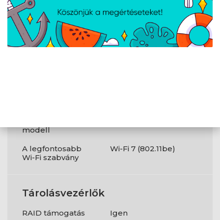
Tápellátás
PCI Express x16
1
(Gen 4.x)
foglalatok
Hálózat
WLAN vezérlő
MediaTek MT7925
modell
A legfontosabb
Wi-Fi 7 (802.11be)
Wi-Fi szabvány
Tárolásvezérlők
RAID támogatás
Igen