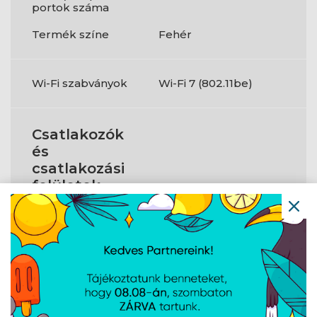
portok száma
Termék színe
Fehér
Wi-Fi szabványok
Wi-Fi 7 (802.11be)
Csatlakozók
és
csatlakozási
felületek
DisplayPort száma
1
RGB LED tűfejes
Igen
csatlakozó
USB 3.2 Gen 1 (3.1
0
Gen 1) C típusú
portok száma