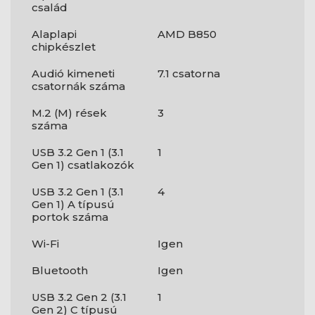
család
Alaplapi
AMD B850
chipkészlet
Audió kimeneti
7.1 csatorna
csatornák száma
M.2 (M) rések
3
száma
USB 3.2 Gen 1 (3.1
1
Gen 1) csatlakozók
USB 3.2 Gen 1 (3.1
4
Gen 1) A típusú
portok száma
Wi-Fi
Igen
Bluetooth
Igen
USB 3.2 Gen 2 (3.1
1
Gen 2) C típusú