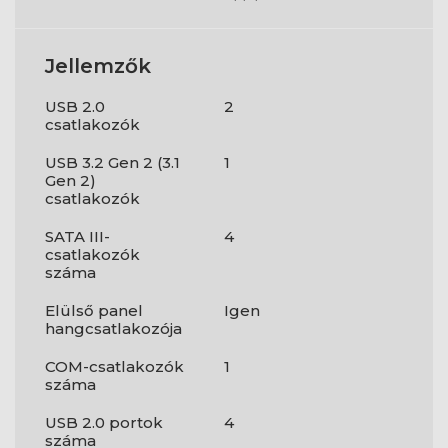
Jellemzők
USB 2.0
2
csatlakozók
USB 3.2 Gen 2 (3.1
1
Gen 2)
csatlakozók
SATA III-
4
csatlakozók
száma
Elülső panel
Igen
hangcsatlakozója
COM-csatlakozók
1
száma
USB 2.0 portok
4
száma