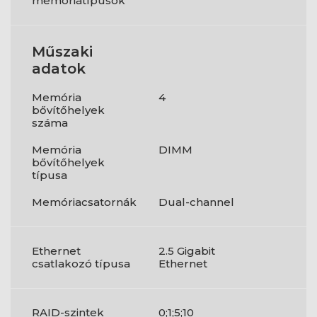
memóriatípusok
Műszaki
adatok
Memória
4
bővítőhelyek
száma
Memória
DIMM
bővítőhelyek
típusa
Memóriacsatornák
Dual-channel
Ethernet
2.5 Gigabit
csatlakozó típusa
Ethernet
RAID-szintek
0;1;5;10