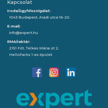
Kapcsolat
Iroda/ügyfélszolgálat:
1043 Budapest, Aradi utca 16-20.
E-mail:
info@expert.hu
RMA/raktár:
2151 Fót, Telkes Mária út 2.
HelloParks 1-es épület