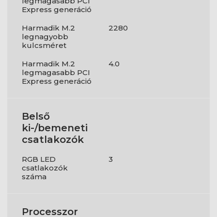
legmagasabb PCI
Express generáció
Harmadik M.2
2280
legnagyobb
kulcsméret
Harmadik M.2
4.0
legmagasabb PCI
Express generáció
Belső
ki-/bemeneti
csatlakozók
RGB LED
3
csatlakozók
száma
Processzor