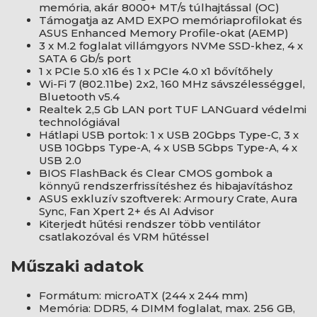
memória, akár 8000+ MT/s túlhajtással (OC)
Támogatja az AMD EXPO memóriaprofilokat és
ASUS Enhanced Memory Profile-okat (AEMP)
3 x M.2 foglalat villámgyors NVMe SSD-khez, 4 x
SATA 6 Gb/s port
1 x PCIe 5.0 x16 és 1 x PCIe 4.0 x1 bővítőhely
Wi-Fi 7 (802.11be) 2x2, 160 MHz sávszélességgel,
Bluetooth v5.4
Realtek 2,5 Gb LAN port TUF LANGuard védelmi
technológiával
Hátlapi USB portok: 1 x USB 20Gbps Type-C, 3 x
USB 10Gbps Type-A, 4 x USB 5Gbps Type-A, 4 x
USB 2.0
BIOS FlashBack és Clear CMOS gombok a
könnyű rendszerfrissítéshez és hibajavításhoz
ASUS exkluzív szoftverek: Armoury Crate, Aura
Sync, Fan Xpert 2+ és AI Advisor
Kiterjedt hűtési rendszer több ventilátor
csatlakozóval és VRM hűtéssel
Műszaki adatok
Formátum: microATX (244 x 244 mm)
Memória: DDR5, 4 DIMM foglalat, max. 256 GB,