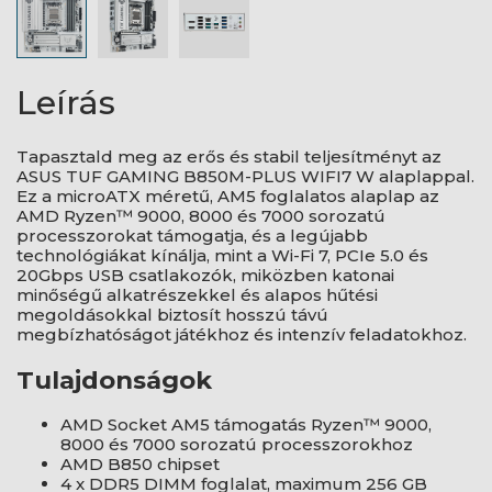
Leírás
Tapasztald meg az erős és stabil teljesítményt az
ASUS TUF GAMING B850M-PLUS WIFI7 W alaplappal.
Ez a microATX méretű, AM5 foglalatos alaplap az
AMD Ryzen™ 9000, 8000 és 7000 sorozatú
processzorokat támogatja, és a legújabb
technológiákat kínálja, mint a Wi-Fi 7, PCIe 5.0 és
20Gbps USB csatlakozók, miközben katonai
minőségű alkatrészekkel és alapos hűtési
megoldásokkal biztosít hosszú távú
megbízhatóságot játékhoz és intenzív feladatokhoz.
Tulajdonságok
AMD Socket AM5 támogatás Ryzen™ 9000,
8000 és 7000 sorozatú processzorokhoz
AMD B850 chipset
4 x DDR5 DIMM foglalat, maximum 256 GB