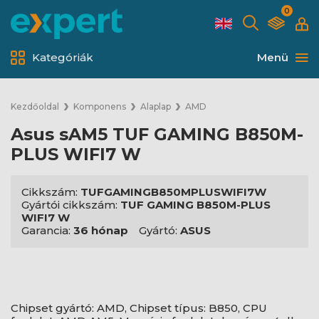
0
Kategóriák
Menü
Kezdőoldal
Komponens
Alaplap
AMD
Asus sAM5 TUF GAMING B850M-
PLUS WIFI7 W
Cikkszám:
TUFGAMINGB850MPLUSWIFI7W
Gyártói cikkszám:
TUF GAMING B850M-PLUS
WIFI7 W
Garancia:
36 hónap
Gyártó:
ASUS
Chipset gyártó: AMD, Chipset típus: B850, CPU