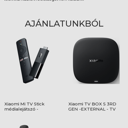
AJÁNLATUNKBÓL
Xiaomi Mi TV Stick
Xiaomi TV BOX S 3RD
médialejátszó -
GEN -EXTERNAL - TV
PFJ4098EU
okosító - PFJ4191EU