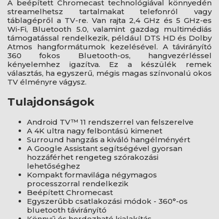
A beépített Chromecast technológiával könnyedén
streamelhetsz tartalmakat telefonról vagy
táblagépről a TV-re. Van rajta 2,4 GHz és 5 GHz-es
Wi-Fi, Bluetooth 5.0, valamint gazdag multimédiás
támogatással rendelkezik, például DTS HD és Dolby
Atmos hangformátumok kezelésével. A távirányító
360 fokos Bluetooth-os, hangvezérléssel
kényelemhez igazítva. Ez a készülék remek
választás, ha egyszerű, mégis magas színvonalú okos
TV élményre vágysz.
Tulajdonságok
Android TV™ 11 rendszerrel van felszerelve
A 4K ultra nagy felbontású kimenet
Surround hangzás a kiváló hangélményért
A Google Assistant segítségével gyorsan
hozzáférhet rengeteg szórakozási
lehetőséghez
Kompakt formavilága négymagos
processzorral rendelkezik
Beépített Chromecast
Egyszerűbb csatlakozási módok - 360°-os
bluetooth távirányító
Könnyű és hordozható kialakítás