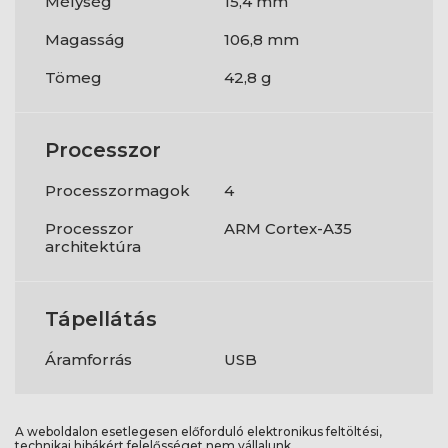
Mélység
15,4 mm
Magasság
106,8 mm
Tömeg
42,8 g
Processzor
Processzormagok
4
Processzor
ARM Cortex-A35
architektúra
Tápellátás
Áramforrás
USB
A weboldalon esetlegesen előforduló elektronikus feltöltési,
technikai hibákért felelősséget nem vállalunk.