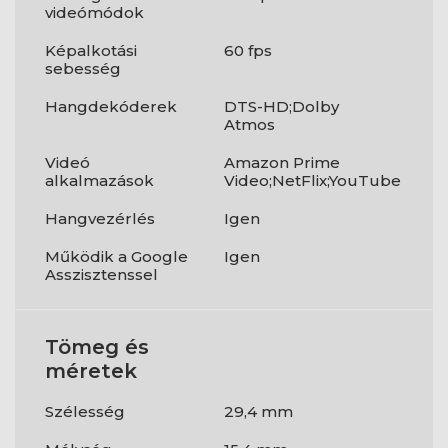
videómódok
Képalkotási
60 fps
sebesség
Hangdekóderek
DTS-HD;Dolby
Atmos
Videó
Amazon Prime
alkalmazások
Video;NetFlix;YouTube
Hangvezérlés
Igen
Működik a Google
Igen
Asszisztenssel
Tömeg és
méretek
Szélesség
29,4 mm