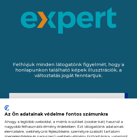
Felhívjuk minden látogatónk figyelmét, hogy a
honlapunkon található képek illusztrációk, a
változtatás jogát fenntartjuk.
Az Ön adatainak védelme fontos számunkra
Ahogy a legtöbb weboldal, a miénk is sütiket (cookie-kat) használ a
nagyobb felhasználói élmény érdekében. Ezt látogatóink adatainak
elemzésére, webhelyünk fejlesztésére, személyre szabott tartalom
megjelenítésére és nagyszerű webhely-élmény biztosítására, valamint