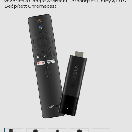
vezérlés a Google Assistant,Térhangzás Dolby & DTS,
Beépített Chromecast