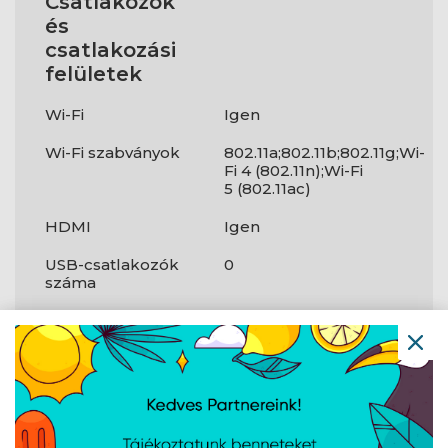
Csatlakozók
és
csatlakozási
felületek
Wi-Fi
Igen
Wi-Fi szabványok
802.11a;802.11b;802.11g;Wi-
Fi 4 (802.11n);Wi-Fi
5 (802.11ac)
HDMI
Igen
USB-csatlakozók
0
száma
Bluetooth
Igen
Bluetooth verzió
5.2
Csatlakozófelület
HDMI
Micro-USB portok
1