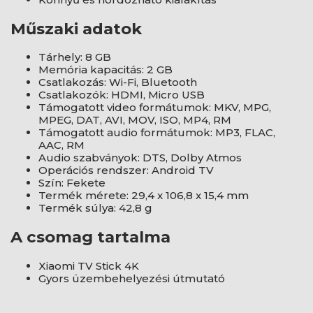
Műszaki adatok
Tárhely: 8 GB
Memória kapacitás: 2 GB
Csatlakozás: Wi-Fi, Bluetooth
Csatlakozók: HDMI, Micro USB
Támogatott video formátumok: MKV, MPG,
MPEG, DAT, AVI, MOV, ISO, MP4, RM
Támogatott audio formátumok: MP3, FLAC,
AAC, RM
Audio szabványok: DTS, Dolby Atmos
Operációs rendszer: Android TV
Szín: Fekete
Termék mérete: 29,4 x 106,8 x 15,4 mm
Termék súlya: 42,8 g
A csomag tartalma
Xiaomi TV Stick 4K
Gyors üzembehelyezési útmutató