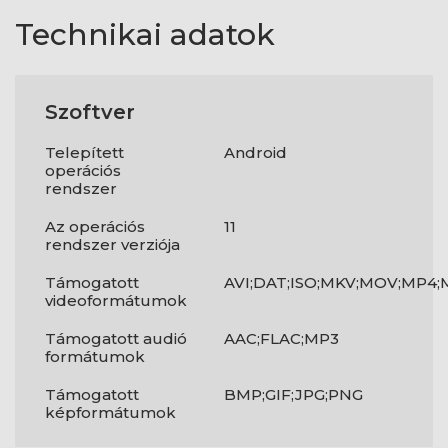
Technikai adatok
Szoftver
Telepített
Android
operációs
rendszer
Az operációs
11
rendszer verziója
Támogatott
AVI;DAT;ISO;MKV;MOV;MP4
videoformátumok
Támogatott audió
AAC;FLAC;MP3
formátumok
Támogatott
BMP;GIF;JPG;PNG
képformátumok