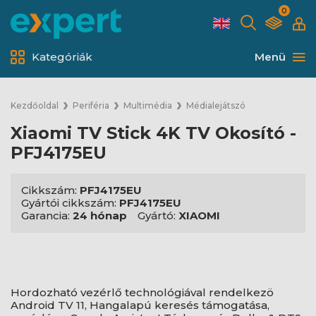
0
Kategóriák
Menü
Kezdőoldal
Periféria
Multimédia
Médialejátszó
Xiaomi TV Stick 4K TV Okosító -
PFJ4175EU
Cikkszám:
PFJ4175EU
Gyártói cikkszám:
PFJ4175EU
Garancia:
24 hónap
Gyártó:
XIAOMI
Hordozható vezérlő technológiával rendelkezö
Android TV 11, Hangalapú keresés támogatása,