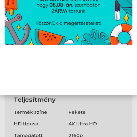
száma
Csomagolás
tartalma
Kézi távvezérlő
Igen
AC adapter
Igen
mellékelve
Felhasználói
Igen
kézikönyv
Teljesítmény
Termék színe
Fekete
HD típusa
4K Ultra HD
Támogatott
2160p