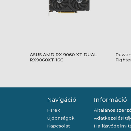
ASUS AMD RX 9060 XT DUAL-
Power
RX9060XT-16G
Fighte
F/V2
Navigáció
Információ
Hírek
Általános szerző
Újdonságok
Adatkezelési tá
Kapcsolat
Hallásvédelmi t