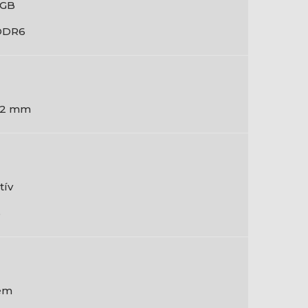
 GB
DDR6
02 mm
tív
5
em