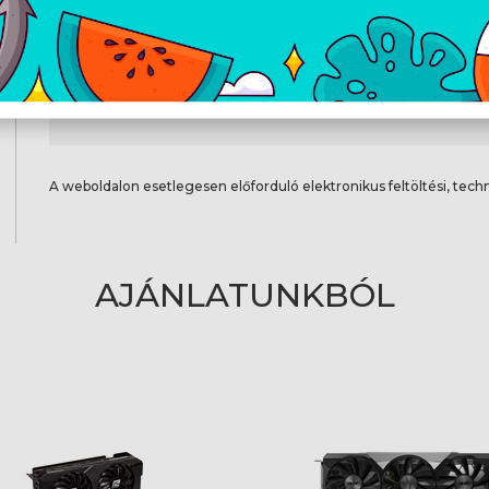
DVI-D portok száma
0
DisplayPort száma
2
DVI-I portok száma
0
A weboldalon esetlegesen előforduló elektronikus feltöltési, techn
AJÁNLATUNKBÓL