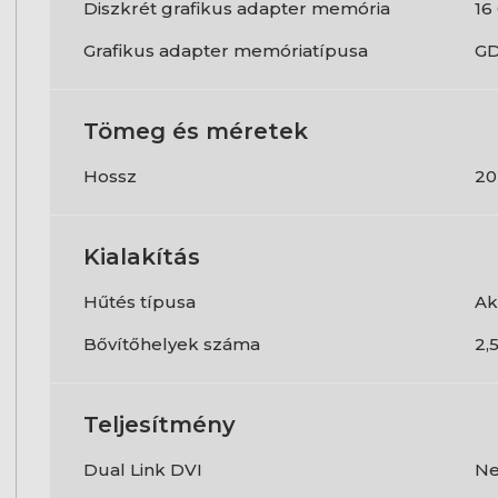
Diszkrét grafikus adapter memória
16
Grafikus adapter memóriatípusa
G
Tömeg és méretek
Hossz
2
Kialakítás
Hűtés típusa
Ak
Bővítőhelyek száma
2,
Teljesítmény
Dual Link DVI
N