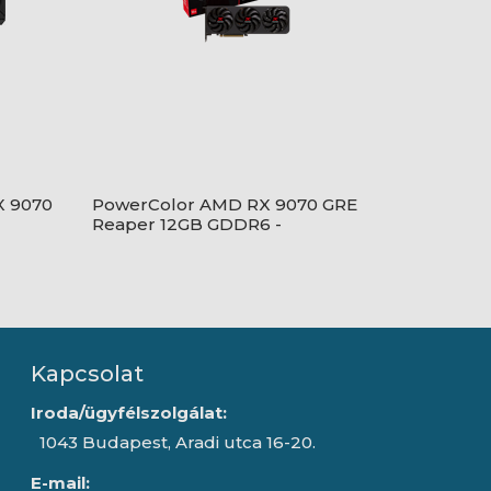
X 9070
PowerColor AMD RX 9070 GRE
Reaper 12GB GDDR6 -
RX9070GRE 12G-A
Kapcsolat
Iroda/ügyfélszolgálat:
1043 Budapest, Aradi utca 16-20.
E-mail: