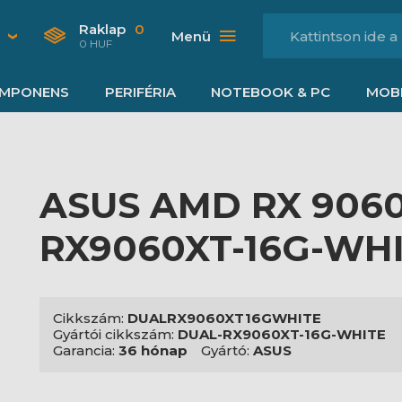
Raklap
0
Menü
0 HUF
MPONENS
PERIFÉRIA
NOTEBOOK & PC
MOBI
ASUS AMD RX 9060
RX9060XT-16G-WH
Cikkszám:
DUALRX9060XT16GWHITE
Gyártói cikkszám:
DUAL-RX9060XT-16G-WHITE
Garancia:
36 hónap
Gyártó:
ASUS