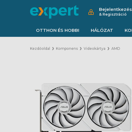
Bejelentkezés
& Regisztráció
OTTHON ÉS HOBBI
HÁLÓZAT
KO
Kezdőoldal
Komponens
Videokártya
AMD