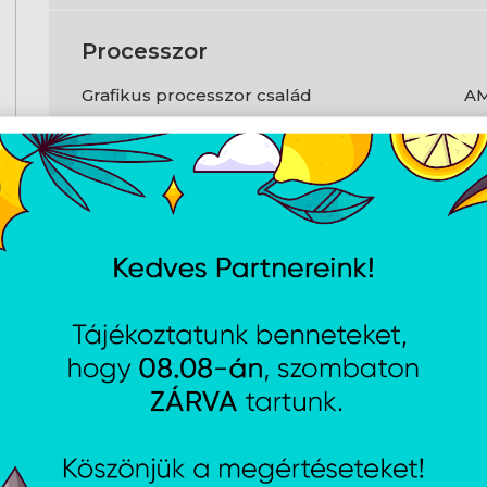
Processzor
Grafikus processzor család
A
Grafikus processzor
Ra
Kijelzők max. száma videókártyánként
3
Processzor boost órajel (OC mód)
3 
Processzor órajel boost sebessége
2 
(játék módban)
Csatlakozók és csatlakozási
felületek
Csatlakozófelület típusa
PC
HDMI portok mennyisége
1