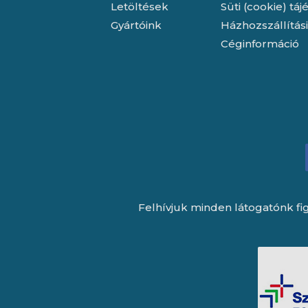
Letöltések
Süti (cookie) tá
Gyártóink
Házhozszállítás
Céginformáció
Felhívjuk minden látogatónk fig