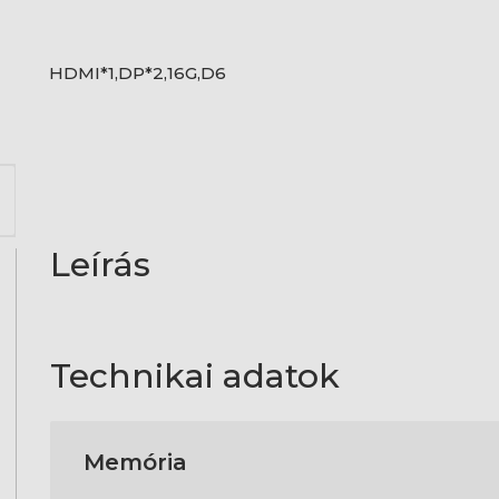
HDMI*1,DP*2,16G,D6
Leírás
Technikai adatok
Memória