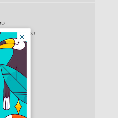
MD
deon RX 9060 XT
250 Mhz
620 Mhz
I Express 5.0