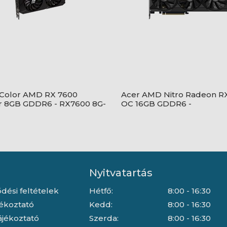
Color AMD RX 7600
Acer AMD Nitro Radeon R
r 8GB GDDR6 - RX7600 8G-
OC 16GB GDDR6 -
DP.Z4EWW.P01
Nyitvatartás
dési feltételek
Hétfő:
8:00 - 16:30
jékoztató
Kedd:
8:00 - 16:30
ájékoztató
Szerda:
8:00 - 16:30