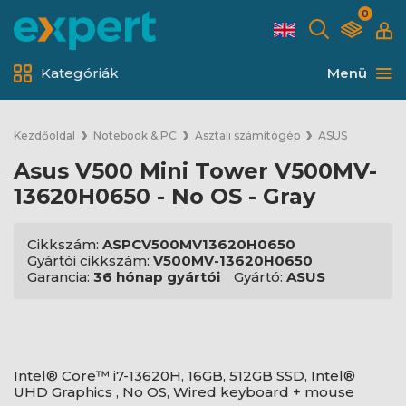
0
Kategóriák
Menü
Kezdőoldal
Notebook & PC
Asztali számítógép
ASUS
Asus V500 Mini Tower V500MV-
13620H0650 - No OS - Gray
Cikkszám:
ASPCV500MV13620H0650
Gyártói cikkszám:
V500MV-13620H0650
Garancia:
36 hónap gyártói
Gyártó:
ASUS
Intel® Core™ i7-13620H, 16GB, 512GB SSD, Intel®
UHD Graphics , No OS, Wired keyboard + mouse