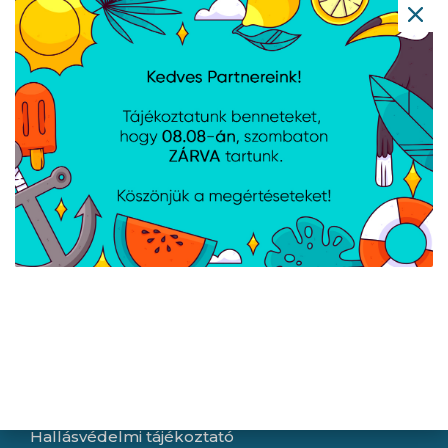
Asus V500 Mini Tower
Asus ExpertCenter
V500MV-13620H143W -
V501MV-07240H040W -
Windows® 11 - White
Windows® 11 - Black
Navigáció
Hírek
Újdonságok
Kapcsolat
Letöltések
Gyártóink
Információ
Általános szerződési feltételek
Adatkezelési tájékoztató
Hallásvédelmi tájékoztató