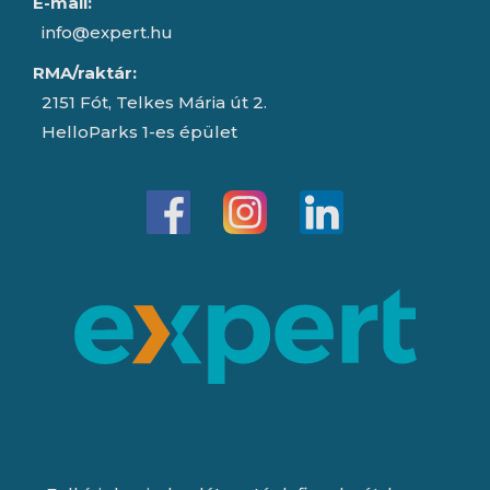
E-mail:
info@expert.hu
RMA/raktár:
2151 Fót, Telkes Mária út 2.
HelloParks 1-es épület