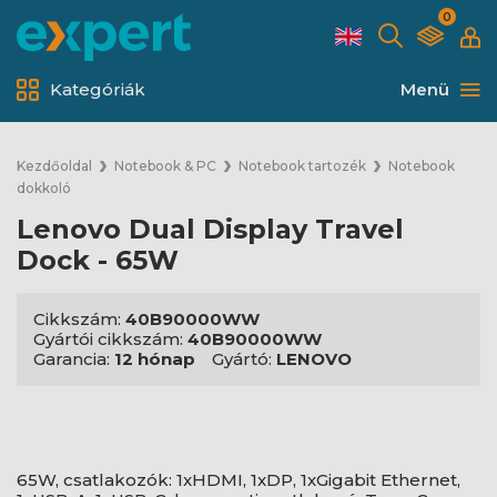
0
Kategóriák
Menü
Kezdőoldal
Notebook & PC
Notebook tartozék
Notebook
dokkoló
Lenovo Dual Display Travel
Dock - 65W
Cikkszám:
40B90000WW
Gyártói cikkszám:
40B90000WW
Garancia:
12 hónap
Gyártó:
LENOVO
65W, csatlakozók: 1xHDMI, 1xDP, 1xGigabit Ethernet,