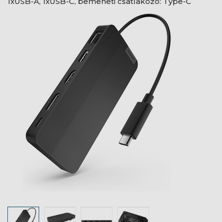
1xUSB-A, 1xUSB-C, bemeneti csatlakozó: Type-C