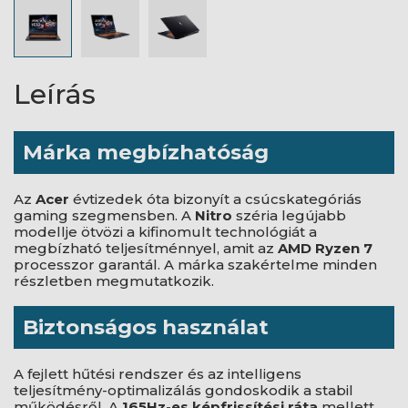
Leírás
Márka megbízhatóság
Az
Acer
évtizedek óta bizonyít a csúcskategóriás
gaming szegmensben. A
Nitro
széria legújabb
modellje ötvözi a kifinomult technológiát a
megbízható teljesítménnyel, amit az
AMD Ryzen 7
processzor garantál. A márka szakértelme minden
részletben megmutatkozik.
Biztonságos használat
A fejlett hűtési rendszer és az intelligens
teljesítmény-optimalizálás gondoskodik a stabil
működésről. A
165Hz-es képfrissítési ráta
mellett