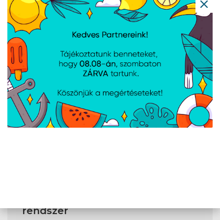
Videokártya
VGA gyártó
NVIDIA®
VGA család
GeForce®
VGA széria
RTX 5070
VGA memória
8GB
mérete
VGA memória
GDDR7
típusa
VGA típusa
Dedikált
Operációs
rendszer