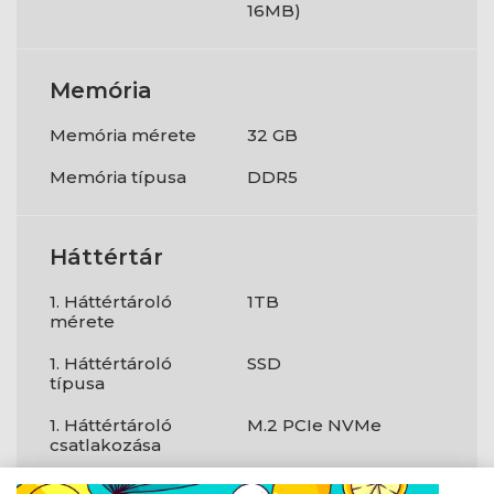
16MB)
Memória
Memória mérete
32 GB
Memória típusa
DDR5
Háttértár
1. Háttértároló
1TB
mérete
1. Háttértároló
SSD
típusa
1. Háttértároló
M.2 PCIe NVMe
csatlakozása
SSD van benne
Igen