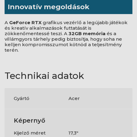
Innovatív megoldások
A
GeForce RTX
grafikus vezérlő a legújabb játékok
és kreatív alkalmazások futtatását is
zökkenőmentessé teszi. A
32GB memória
és a
villámgyors tárhely pedig biztosítja, hogy soha ne
kelljen kompromisszumot kötnöd a teljesítmény
terén.
Technikai adatok
Gyártó
Acer
Képernyő
Kijelző méret
17,3"