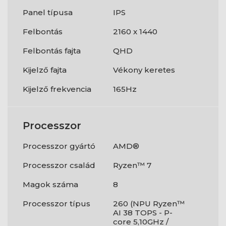
Panel típusa
IPS
Felbontás
2160 x 1440
Felbontás fajta
QHD
Kijelző fajta
Vékony keretes
Kijelző frekvencia
165Hz
Processzor
Processzor gyártó
AMD®
Processzor család
Ryzen™ 7
Magok száma
8
Processzor típus
260 (NPU Ryzen™
AI 38 TOPS - P-
core 5,10GHz /