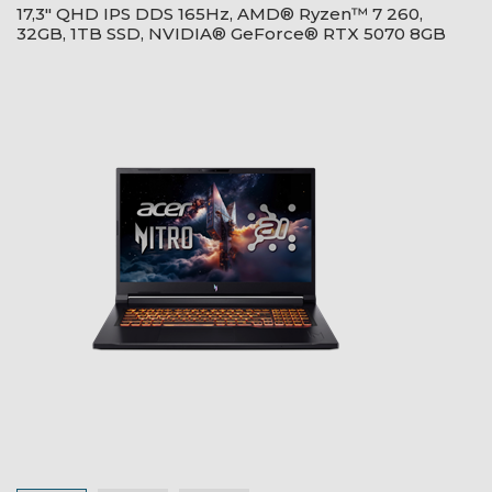
17,3" QHD IPS DDS 165Hz, AMD® Ryzen™ 7 260,
32GB, 1TB SSD, NVIDIA® GeForce® RTX 5070 8GB