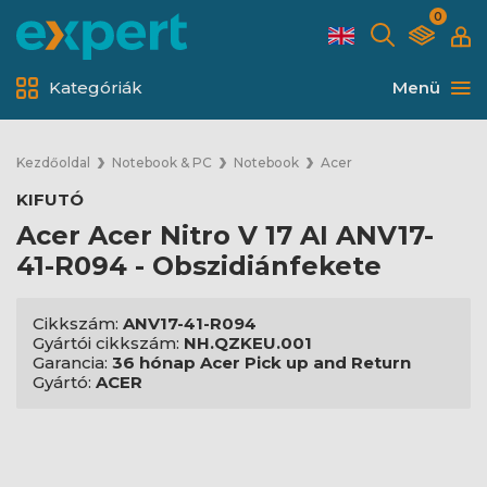
0
Kategóriák
Menü
Kezdőoldal
Notebook & PC
Notebook
Acer
KIFUTÓ
Acer Acer Nitro V 17 AI ANV17-
41-R094 - Obszidiánfekete
Cikkszám:
ANV17-41-R094
Gyártói cikkszám:
NH.QZKEU.001
Garancia:
36 hónap Acer Pick up and Return
Gyártó:
ACER