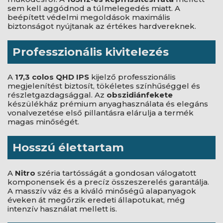
sem kell aggódnod a túlmelegedés miatt. A
beépített védelmi megoldások maximális
biztonságot nyújtanak az értékes hardvereknek.
Professzionális kivitelezés
A
17,3 colos QHD IPS
kijelző professzionális
megjelenítést biztosít, tökéletes színhűséggel és
részletgazdagsággal. Az
obszidiánfekete
készülékház prémium anyaghasználata és elegáns
vonalvezetése első pillantásra elárulja a termék
magas minőségét.
Hosszú élettartam
A
Nitro
széria tartósságát a gondosan válogatott
komponensek és a precíz összeszerelés garantálja.
A masszív váz és a kiváló minőségű alapanyagok
éveken át megőrzik eredeti állapotukat, még
intenzív használat mellett is.