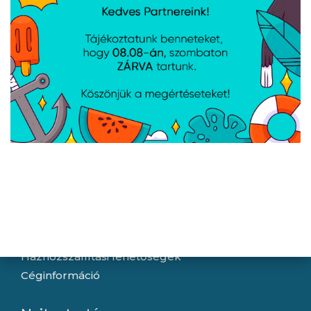
Navigáció
Hírek
Újdonságok
Kapcsolat
Letöltések
Gyártóink
Információ
Általános szerződési feltételek
Adatkezelési tájékoztató
Hallásvédelmi tájékoztató
Süti (cookie) tájékoztató
Házhozszállítási lehetőségek
Céginformáció