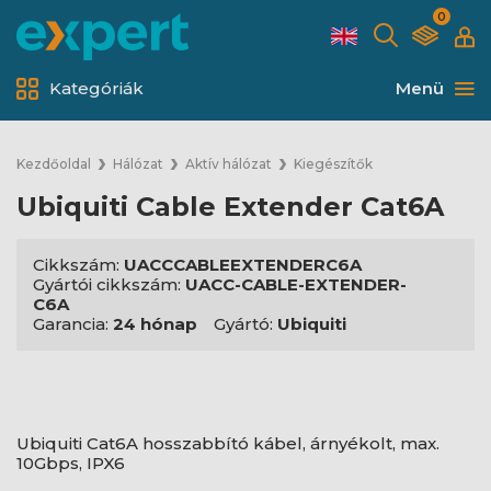
0
Kategóriák
Menü
Kezdőoldal
Hálózat
Aktív hálózat
Kiegészítők
Ubiquiti Cable Extender Cat6A
Cikkszám:
UACCCABLEEXTENDERC6A
Gyártói cikkszám:
UACC-CABLE-EXTENDER-
C6A
Garancia:
24 hónap
Gyártó:
Ubiquiti
Ubiquiti Cat6A hosszabbító kábel, árnyékolt, max.
10Gbps, IPX6