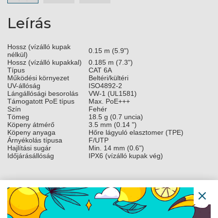
Leírás
Hossz (vízálló kupak
0.15 m (5.9")
nélkül)
Hossz (vízálló kupakkal)
0.185 m (7.3")
Típus
CAT 6A
Működési környezet
Beltéri/kültéri
UV-állóság
ISO4892-2
Lángállósági besorolás
VW-1 (UL1581)
Támogatott PoE típus
Max. PoE+++
Szín
Fehér
Tömeg
18.5 g (0.7 uncia)
Köpeny átmérő
3.5 mm (0.14 ")
Köpeny anyaga
Hőre lágyuló elasztomer (TPE)
Árnyékolás típusa
F/UTP
Hajlítási sugár
Min. 14 mm (0.6")
Időjárásállóság
IPX6 (vízálló kupak vég)