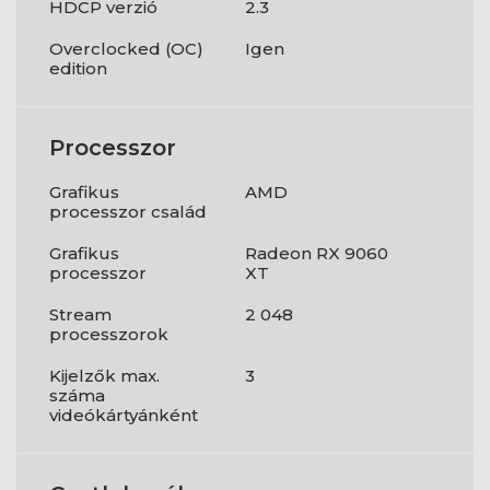
HDCP verzió
2.3
Overclocked (OC)
Igen
edition
Processzor
Grafikus
AMD
processzor család
Grafikus
Radeon RX 9060
processzor
XT
Stream
2 048
processzorok
Kijelzők max.
3
száma
videókártyánként