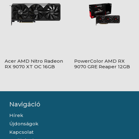
Acer AMD Nitro Radeon
PowerColor AMD RX
RX 9070 XT OC 16GB
9070 GRE Reaper 12GB
GDDR6 -
GDDR6 - RX9070GRE
DP.Z4DWW.P01
12G-A
Navigáció
Hírek
Újdonságok
Kapcsolat