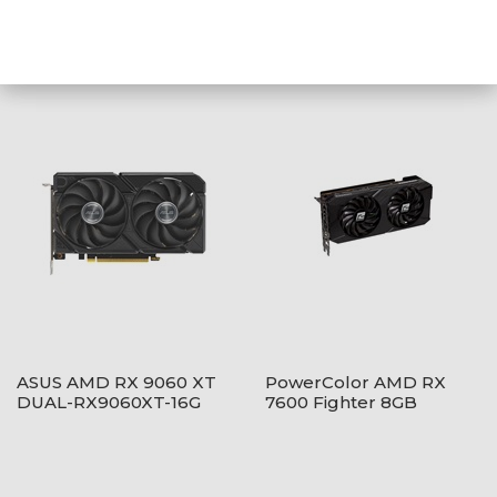
AJÁNLATUNKBÓL
ASUS AMD RX 9060 XT
PowerColor AMD RX
DUAL-RX9060XT-16G
7600 Fighter 8GB
GDDR6 - RX7600 8G-
F/V2