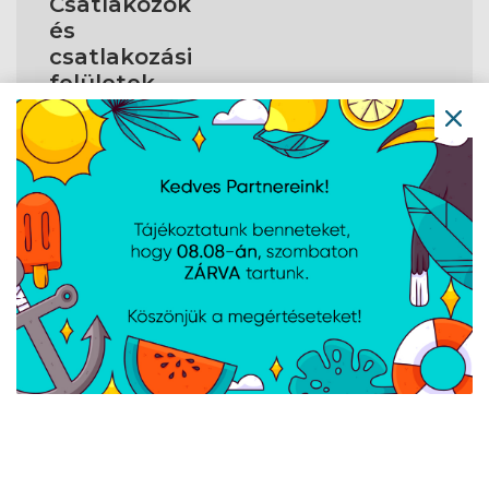
Csatlakozók
és
csatlakozási
felületek
Csatlakozófelület
PCI Express 5.0
típusa
HDMI portok
1
mennyisége
DVI-D portok
0
száma
DisplayPort száma
2
DVI-I portok
0
száma
A weboldalon esetlegesen előforduló elektronikus feltöltési,
technikai hibákért felelősséget nem vállalunk.