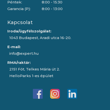
Péntek:
8:00 - 15:30
Garancia (P):
8:00 - 13:00
Kapcsolat
Iroda/ügyfélszolgálat:
1043 Budapest, Aradi utca 16-20.
E-mail:
info@expert.hu
RMA/raktár:
2151 Fót, Telkes Mária út 2.
HelloParks 1-es épület