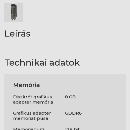
Leírás
Technikai adatok
Memória
Diszkrét grafikus
8 GB
adapter memória
Grafikus adapter
GDDR6
memóriatípusa
Memóriabusz
128 bit