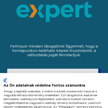
Felhívjuk minden látogatónk figyelmét, hogy a
honlapunkon található képek illusztrációk, a
változtatás jogát fenntartjuk.
Az Ön adatainak védelme fontos számunkra
Ahogy a legtöbb weboldal, a miénk is sütiket (cookie-kat) használ a
nagyobb felhasználói élmény érdekében. Ezt látogatóink adatainak
elemzésére, webhelyünk fejlesztésére, személyre szabott tartalom
megjelenítésére és nagyszerű webhely-élmény biztosítására, valamint
célzott hirdetésekhez alkalmazzuk. Az "Elfogadom" gombra kattintva