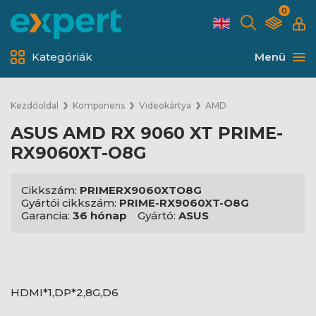
0
Kategóriák
Menü
Kezdőoldal
Komponens
Videokártya
AMD
ASUS AMD RX 9060 XT PRIME-
RX9060XT-O8G
Cikkszám:
PRIMERX9060XTO8G
Gyártói cikkszám:
PRIME-RX9060XT-O8G
Garancia:
36 hónap
Gyártó:
ASUS
HDMI*1,DP*2,8G,D6