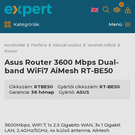
0
Kategóriák
Menü
Kezdőoldal
Periféria
Hálózati eszköz
Vezeték nélküli
Router
Asus Router 3600 Mbps Dual-
band WiFi7 AiMesh RT-BE50
Cikkszám:
RTBE50
Gyártói cikkszám:
RT-BE50
Garancia:
36 hónap
Gyártó:
ASUS
3600Mbps, WiFi 7, 1x 2.5 Gigabits WAN, 3x 1 Gigabit
LAN, 2,4GHz/5GHz, 4x külső antenna, AiMesh