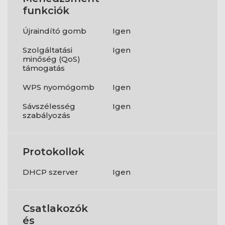
funkciók
Újraindító gomb
Igen
Szolgáltatási
Igen
minőség (QoS)
támogatás
WPS nyomógomb
Igen
Sávszélesség
Igen
szabályozás
Protokollok
DHCP szerver
Igen
Csatlakozók
és