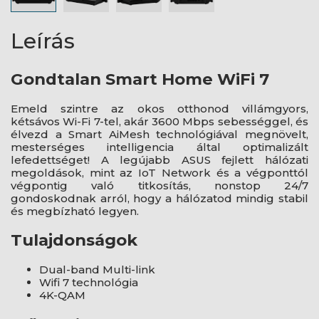
Leírás
Gondtalan Smart Home WiFi 7
Emeld szintre az okos otthonod villámgyors,
kétsávos Wi-Fi 7-tel, akár 3600 Mbps sebességgel, és
élvezd a Smart AiMesh technológiával megnövelt,
mesterséges intelligencia által optimalizált
lefedettséget! A legújabb ASUS fejlett hálózati
megoldások, mint az IoT Network és a végponttól
végpontig való titkosítás, nonstop 24/7
gondoskodnak arról, hogy a hálózatod mindig stabil
és megbízható legyen.
Tulajdonságok
Dual-band Multi-link
Wifi 7 technológia
4K-QAM