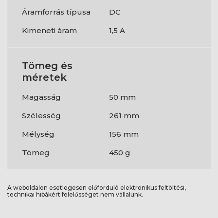
Áramforrás típusa
DC
Kimeneti áram
1,5 A
Tömeg és
méretek
Magasság
50 mm
Szélesség
261 mm
Mélység
156 mm
Tömeg
450 g
A weboldalon esetlegesen előforduló elektronikus feltöltési,
technikai hibákért felelősséget nem vállalunk.