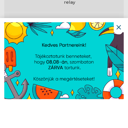
relay
Jellemzők
Beépített
Igen
processzor
Processzormagok
4
Belső memória
256 MB
Flash memória
128 MB
Frissíthető
Igen
firmware
Csomagolási
adatok
Tartalmazza az
Igen