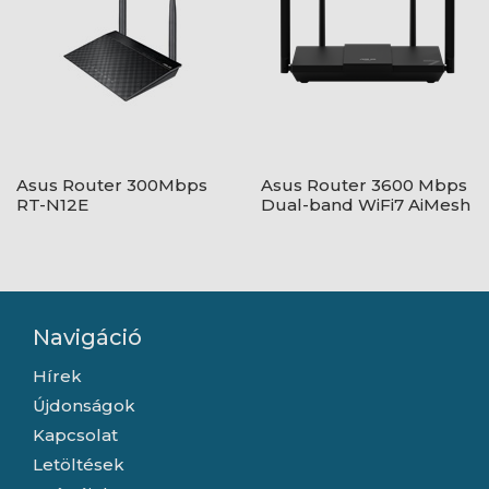
Asus Router 300Mbps
Asus Router 3600 Mbps
RT-N12E
Dual-band WiFi7 AiMesh
RT-BE50
Navigáció
Hírek
Újdonságok
Kapcsolat
Letöltések