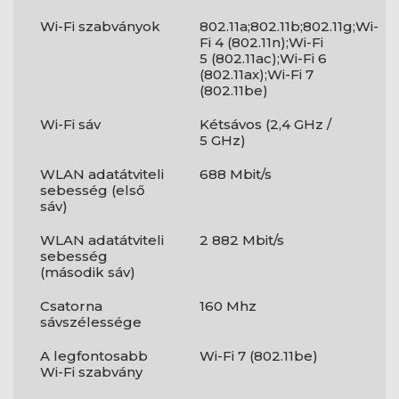
Wi-Fi szabványok
802.11a;802.11b;802.11g;Wi-
Fi 4 (802.11n);Wi-Fi
5 (802.11ac);Wi-Fi 6
(802.11ax);Wi-Fi 7
(802.11be)
Wi-Fi sáv
Kétsávos (2,4 GHz /
5 GHz)
WLAN adatátviteli
688 Mbit/s
sebesség (első
sáv)
WLAN adatátviteli
2 882 Mbit/s
sebesség
(második sáv)
Csatorna
160 Mhz
sávszélessége
A legfontosabb
Wi-Fi 7 (802.11be)
Wi-Fi szabvány