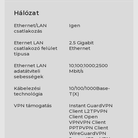
Hálózat
Ethernet/LAN
Igen
csatlakozás
Eternet LAN
2.5 Gigabit
csatlakozó felület
Ethernet
típusa
Ethernet LAN
10;100;1000;2500
adatátviteli
Mbit/s
sebességek
Kábelezési
10/100/1000Base-
technológia
T(X)
VPN támogatás
Instant GuardVPN
Client L2TPVPN
Client Open
VPNVPN Client
PPTPVPN Client
WireGuardVPN