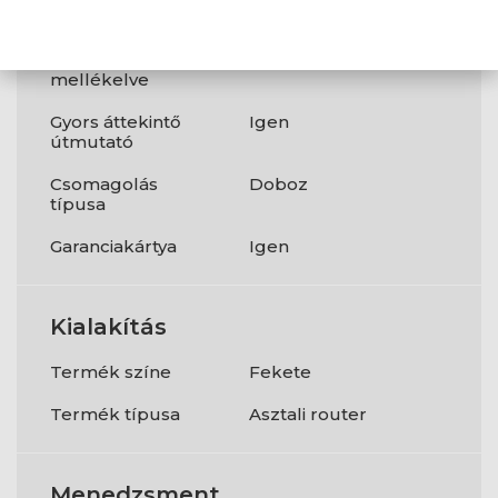
antennát
AC adapter
Igen
mellékelve
Gyors áttekintő
Igen
útmutató
Csomagolás
Doboz
típusa
Garanciakártya
Igen
Kialakítás
Termék színe
Fekete
Termék típusa
Asztali router
Menedzsment