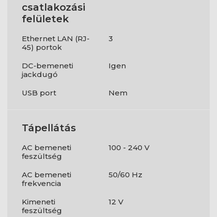
csatlakozási
felületek
Ethernet LAN (RJ-
3
45) portok
DC-bemeneti
Igen
jackdugó
USB port
Nem
Tápellátás
AC bemeneti
100 - 240 V
feszültség
AC bemeneti
50/60 Hz
frekvencia
Kimeneti
12 V
feszültség