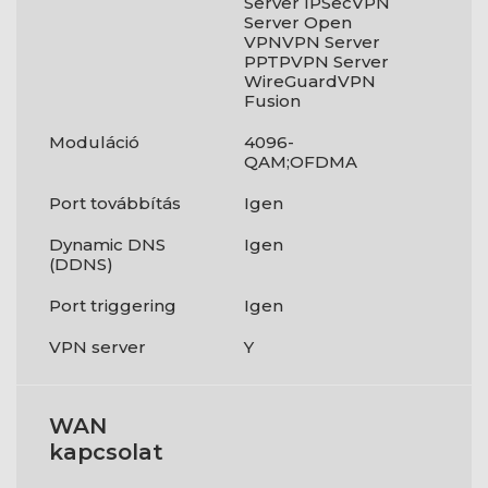
Server IPSecVPN
Server Open
VPNVPN Server
PPTPVPN Server
WireGuardVPN
Fusion
Moduláció
4096-
QAM;OFDMA
Port továbbítás
Igen
Dynamic DNS
Igen
(DDNS)
Port triggering
Igen
VPN server
Y
WAN
kapcsolat