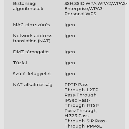
Biztonsági
SSH;SSID;WPA;WPA2;WPA2-
algoritmusok
Enterprise;WPA3-
Personal;WPS
MAC-cím szűrés
Igen
Network address
Igen
translation (NAT)
DMZ támogatás
Igen
Tűzfal
Igen
Szülői felügyelet
Igen
NAT-alkalmasság
PPTP Pass-
Through, L2TP
Pass-Through,
IPSec Pass-
Through, RTSP
Pass-Through,
H.323 Pass-
Through, SIP Pass-
Through, PPPoE