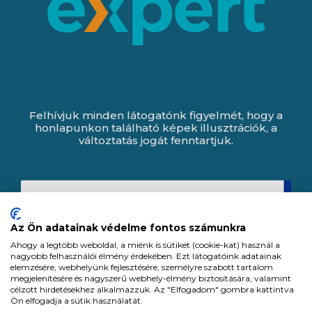
Felhívjuk minden látogatónk figyelmét, hogy a
honlapunkon található képek illusztrációk, a
változtatás jogát fenntartjuk.
Az Ön adatainak védelme fontos számunkra
Ahogy a legtöbb weboldal, a miénk is sütiket (cookie-kat) használ a
nagyobb felhasználói élmény érdekében. Ezt látogatóink adatainak
elemzésére, webhelyünk fejlesztésére, személyre szabott tartalom
megjelenítésére és nagyszerű webhely-élmény biztosítására, valamint
célzott hirdetésekhez alkalmazzuk. Az "Elfogadom" gombra kattintva
Ön elfogadja a sütik használatát.