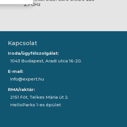
2,7 GHz
Kapcsolat
Iroda/ügyfélszolgálat:
1043 Budapest, Aradi utca 16-20.
E-mail:
info@expert.hu
RMA/raktár:
2151 Fót, Telkes Mária út 2.
HelloParks 1-es épület