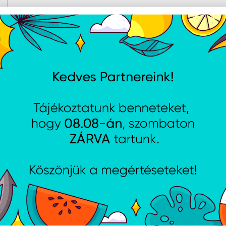
AJÁNLATUNKBÓL
M5 Ryzen 5 9600X -
AMD AM4 Ryzen 5 5600GT