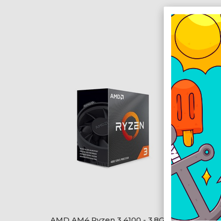
AMD AM4 Ryzen 3 4100 - 3,8GHz
AMD A