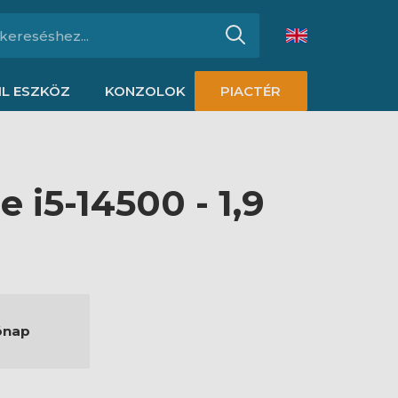
L ESZKÖZ
KONZOLOK
PIACTÉR
 i5-14500 - 1,9
ónap