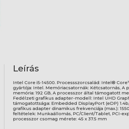
Leírás
Intel Core i5-14500. Processszorcsalád: Intel® Core
gyártója: Intel. Memóriacsatornák: Kétcsatornás, A 
memória: 192 GB, A processzor által támogatott
Fedélzeti grafikus adapter-modell: Intel UHD Grap
támogatottsága: Embedded DisplayPort (eDP) 1.4b, D
grafikus adapter dinamikus frekvenciája (max.): 1550
feltételek: Munkaállomás, PC/Client/Tablet, PCI-expr
processzor csomag mérete: 45 x 37.5 mm