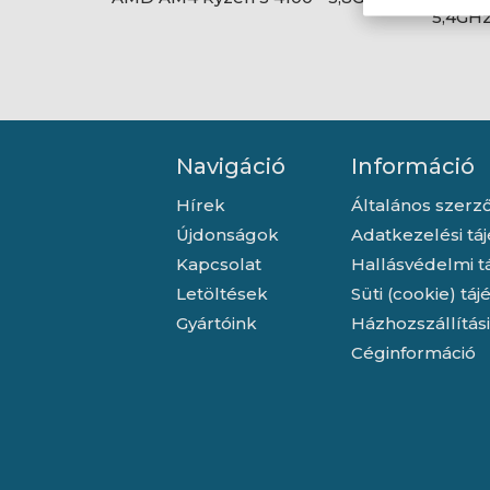
5,4GH
Navigáció
Információ
Hírek
Általános szerző
Újdonságok
Adatkezelési tá
Kapcsolat
Hallásvédelmi t
Letöltések
Süti (cookie) tá
Gyártóink
Házhozszállítás
Céginformáció