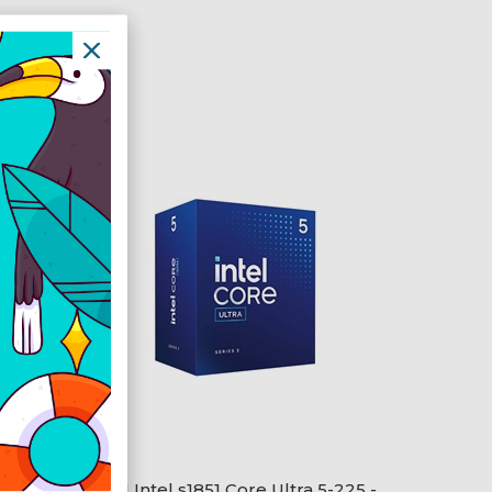
 -
CPU Intel s1851 Core Ultra 5-225 -