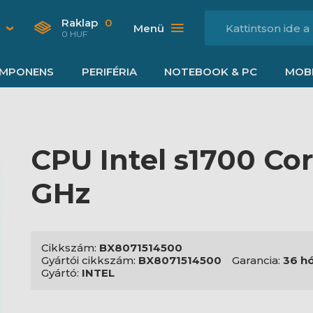
Raklap
0
Menü
0 HUF
MPONENS
PERIFÉRIA
NOTEBOOK & PC
MOBI
CPU Intel s1700 Core
GHz
Cikkszám:
BX8071514500
Gyártói cikkszám:
BX8071514500
Garancia:
36 h
Gyártó:
INTEL