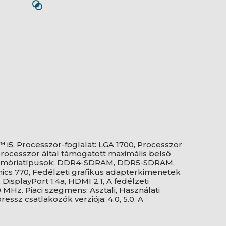
™ i5, Processzor-foglalat: LGA 1700, Processzor
processzor által támogatott maximális belső
 memóriatípusok: DDR4-SDRAM, DDR5-SDRAM.
hics 770, Fedélzeti grafikus adapterkimenetek
isplayPort 1.4a, HDMI 2.1, A fedélzeti
 MHz. Piaci szegmens: Asztali, Használati
essz csatlakozók verziója: 4.0, 5.0. A