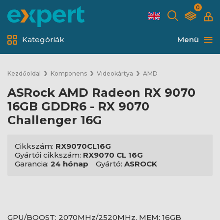
0
Kategóriák
Menü
Kezdőoldal
Komponens
Videokártya
AMD
ASRock AMD Radeon RX 9070
16GB GDDR6 - RX 9070
Challenger 16G
Cikkszám:
RX9070CL16G
Gyártói cikkszám:
RX9070 CL 16G
Garancia:
24 hónap
Gyártó:
ASROCK
GPU/BOOST: 2070MHz/2520MHz, MEM: 16GB