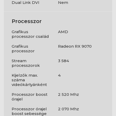
Dual Link DVI
Nem
Processzor
Grafikus
AMD
processzor család
Grafikus
Radeon RX 9070
processzor
Stream
3 584
processzorok
Kijelzők max.
4
száma
videókártyánként
Processzor boost
2 520 Mhz
órajel
Processzor órajel
2 070 Mhz
boost sebessége