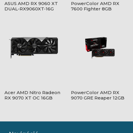
ASUS AMD RX 9060 XT
PowerColor AMD RX
DUAL-RX9060XT-16G
7600 Fighter 8GB
GDDR6 - RX7600 8G-
F/V2
Acer AMD Nitro Radeon
PowerColor AMD RX
RX 9070 XT OC 16GB
9070 GRE Reaper 12GB
GDDR6 -
GDDR6 - RX9070GRE
DP.Z4DWW.P01
12G-A