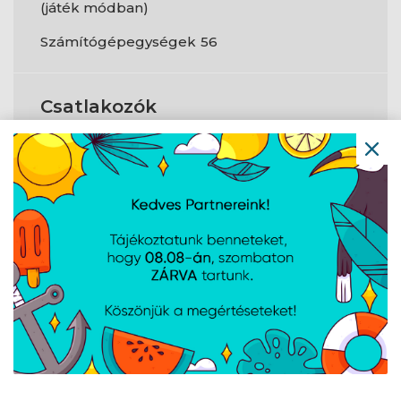
(játék módban)
Számítógépegységek
56
Csatlakozók
és
csatlakozási
felületek
Csatlakozófelület
PCI Express x16 5.0
típusa
HDMI portok
1
mennyisége
DVI-D portok
0
száma
DisplayPort száma
3
DVI-I portok
0