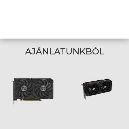
száma
A weboldalon esetlegesen előforduló elektronikus feltöltési,
technikai hibákért felelősséget nem vállalunk.
AJÁNLATUNKBÓL