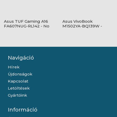
Asus TUF Gaming A16
Asus VivoBook
FA607NUG-RL142 - No
M1502YA-BQ139W -
OS - Mecha Gray
Windows® 11 - Quiet
Blue
Navigáció
Hírek
Újdonságok
Kapcsolat
Letöltések
Gyártóink
Információ