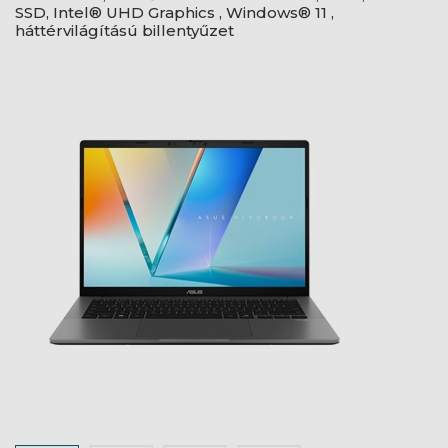
SSD, Intel® UHD Graphics , Windows® 11 ,
háttérvilágítású billentyűzet