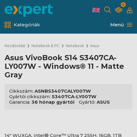
0
Kategóriák
Menü
Kezdőoldal
Notebook & PC
Notebook
Asus
Asus VivoBook S14 S3407CA-
LY007W - Windows® 11 - Matte
Gray
Cikkszám:
ASNBS3407CALY007W
Gyártói cikkszám:
S3407CA-LY007W
Garancia:
36 hónap gyártói
Gyártó:
ASUS
14" WUXGA, Intel® Core™ Ultra 7 255H, 16GB, 1TB