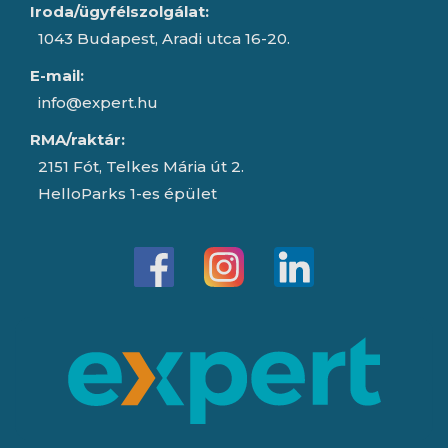
Iroda/ügyfélszolgálat:
1043 Budapest, Aradi utca 16-20.
E-mail:
info@expert.hu
RMA/raktár:
2151 Fót, Telkes Mária út 2.
HelloParks 1-es épület