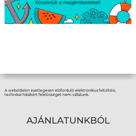
Egyéb
Szín
Matte Gray
Család
VivoBook S14
Súly
1,4 kg
Háttérvilágítású
Igen
billentyűzet
A weboldalon esetlegesen előforduló elektronikus feltöltési,
technikai hibákért felelősséget nem vállalunk.
AJÁNLATUNKBÓL