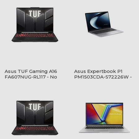
Asus TUF Gaming A16
Asus Expertbook P1
FA607NUG-RL117 - No
PM1503CDA-S72226W -
OS - Mecha Gray
Windows® 11 - Misty Grey