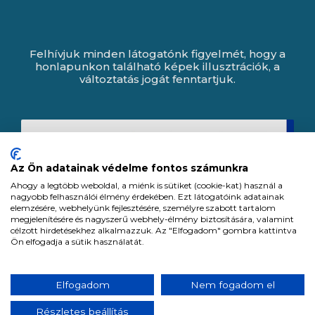
Felhívjuk minden látogatónk figyelmét, hogy a
honlapunkon található képek illusztrációk, a
változtatás jogát fenntartjuk.
Az Ön adatainak védelme fontos számunkra
Ahogy a legtöbb weboldal, a miénk is sütiket (cookie-kat) használ a
nagyobb felhasználói élmény érdekében. Ezt látogatóink adatainak
elemzésére, webhelyünk fejlesztésére, személyre szabott tartalom
megjelenítésére és nagyszerű webhely-élmény biztosítására, valamint
célzott hirdetésekhez alkalmazzuk. Az "Elfogadom" gombra kattintva
Ön elfogadja a sütik használatát.
Expert Zrt. © 1991 -
2026
.
Elfogadom
Nem fogadom el
Minden jog fenntartva. All rights reserved.
Részletes beállítás
Tervezte és készítette: