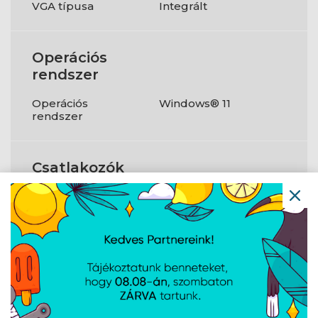
VGA típusa
Integrált
Operációs
rendszer
Operációs
Windows® 11
rendszer
Csatlakozók
USB3.1
Igen
HDMI
Igen
WLAN
802.11ax
Bluetooth
Igen
Webkamera
Igen