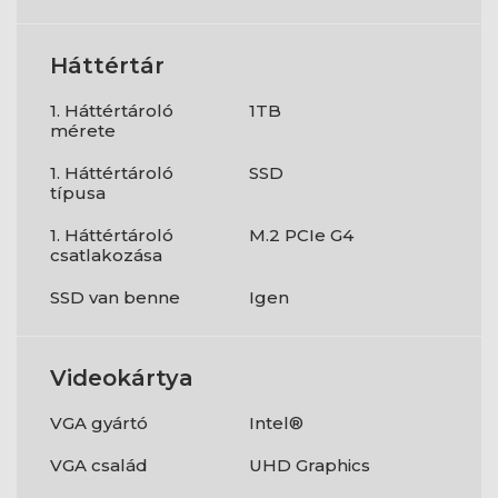
Háttértár
1. Háttértároló
1TB
mérete
1. Háttértároló
SSD
típusa
1. Háttértároló
M.2 PCIe G4
csatlakozása
SSD van benne
Igen
Videokártya
VGA gyártó
Intel®
VGA család
UHD Graphics