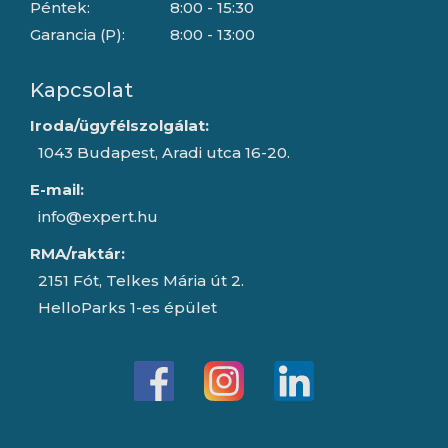
Péntek:
8:00 - 15:30
Garancia (P):
8:00 - 13:00
Kapcsolat
Iroda/ügyfélszolgálat:
1043 Budapest, Aradi utca 16-20.
E-mail:
info@expert.hu
RMA/raktár:
2151 Fót, Telkes Mária út 2.
HelloParks 1-es épület