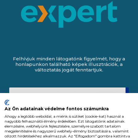
Felhívjuk minden látogatónk figyelmét, hogy a
honlapunkon található képek illusztrációk, a
változtatás jogát fenntartjuk.
Az Ön adatainak védelme fontos számunkra
Ahogy a legtöbb weboldal, a miénk is sütiket (cookie-kat) használ a
nagyobb felhasználói élmény érdekében. Ezt látogatóink adatainak
elemzésére, webhelyünk fejlesztésére, személyre szabott tartalom
megjelenítésére és nagyszerű webhely-élmény biztosítására, valamint
célzott hirdetésekhez alkalmazzuk. Az "Elfogadom" gombra kattintva