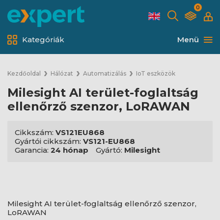
0
Kategóriák
Menü
Kezdőoldal
Hálózat
Automatizálás
IoT eszközök
Milesight AI terület-foglaltság
ellenőrző szenzor, LoRAWAN
Cikkszám:
VS121EU868
Gyártói cikkszám:
VS121-EU868
Garancia:
24 hónap
Gyártó:
Milesight
Milesight AI terület-foglaltság ellenőrző szenzor,
LoRAWAN