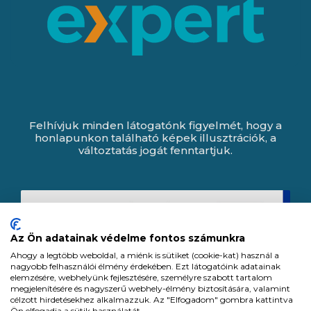
Felhívjuk minden látogatónk figyelmét, hogy a
honlapunkon található képek illusztrációk, a
változtatás jogát fenntartjuk.
Az Ön adatainak védelme fontos számunkra
Ahogy a legtöbb weboldal, a miénk is sütiket (cookie-kat) használ a
nagyobb felhasználói élmény érdekében. Ezt látogatóink adatainak
elemzésére, webhelyünk fejlesztésére, személyre szabott tartalom
megjelenítésére és nagyszerű webhely-élmény biztosítására, valamint
célzott hirdetésekhez alkalmazzuk. Az "Elfogadom" gombra kattintva
Ön elfogadja a sütik használatát.