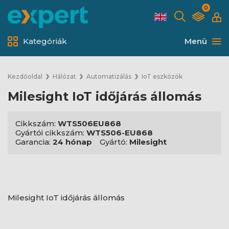
0
Kategóriák
Menü
Kezdőoldal
Hálózat
Automatizálás
IoT eszközök
Milesight IoT időjárás állomás
Cikkszám:
WTS506EU868
Gyártói cikkszám:
WTS506-EU868
Garancia:
24 hónap
Gyártó:
Milesight
Milesight IoT időjárás állomás