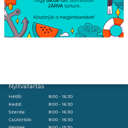
Gyártóink
Információ
Általános szerződési feltételek
Adatkezelési tájékoztató
Hallásvédelmi tájékoztató
Süti (cookie) tájékoztató
Házhozszállítási lehetőségek
Céginformáció
Nyitvatartás
Hétfő:
8:00 - 16:30
Kedd:
8:00 - 16:30
Szerda:
8:00 - 16:30
Csütörtök:
8:00 - 16:30
Péntek:
8:00 - 15:30