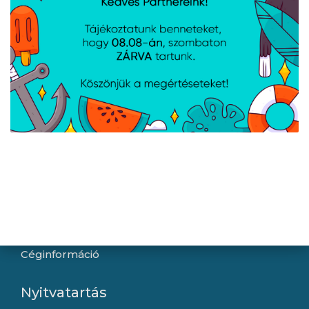
Hírek
Újdonságok
Kapcsolat
Letöltések
Gyártóink
Információ
Általános szerződési feltételek
Adatkezelési tájékoztató
Hallásvédelmi tájékoztató
Süti (cookie) tájékoztató
Házhozszállítási lehetőségek
Céginformáció
Nyitvatartás