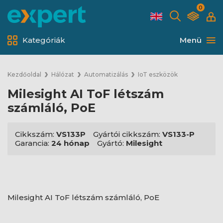
0
Kategóriák
Menü
Kezdőoldal
Hálózat
Automatizálás
IoT eszközök
Milesight AI ToF létszám
számláló, PoE
Cikkszám:
VS133P
Gyártói cikkszám:
VS133-P
Garancia:
24 hónap
Gyártó:
Milesight
Milesight AI ToF létszám számláló, PoE