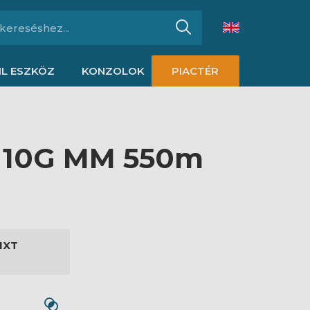
L ESZKÖZ
KONZOLOK
PIACTÉR
l 10G MM 550m
1XT