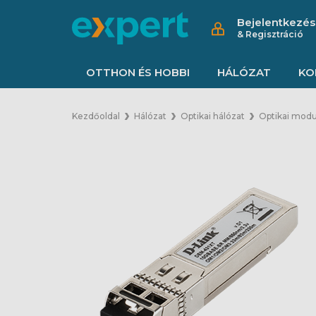
Bejelentkezés
& Regisztráció
OTTHON ÉS HOBBI
HÁLÓZAT
KO
Kezdőoldal
Hálózat
Optikai hálózat
Optikai modu