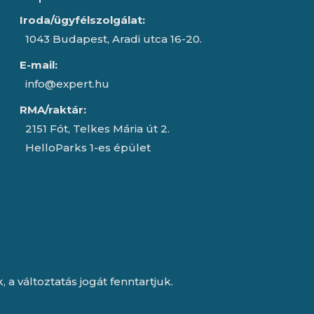
Iroda/ügyfélszolgálat:
1043 Budapest, Aradi utca 16-20.
E-mail:
info@expert.hu
RMA/raktár:
2151 Fót, Telkes Mária út 2.
HelloParks 1-es épület
a változtatás jogát fenntartjuk.