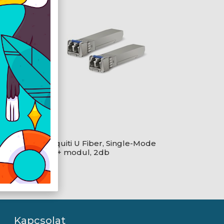
 réz
Ubiquiti U Fiber, Single-Mode
SFP+ modul, 2db
Kapcsolat