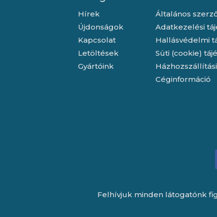
Hírek
Általános szerző
Újdonságok
Adatkezelési tá
Kapcsolat
Hallásvédelmi t
Letöltések
Süti (cookie) tá
Gyártóink
Házhozszállítás
Céginformáció
Felhívjuk minden látogatónk fig