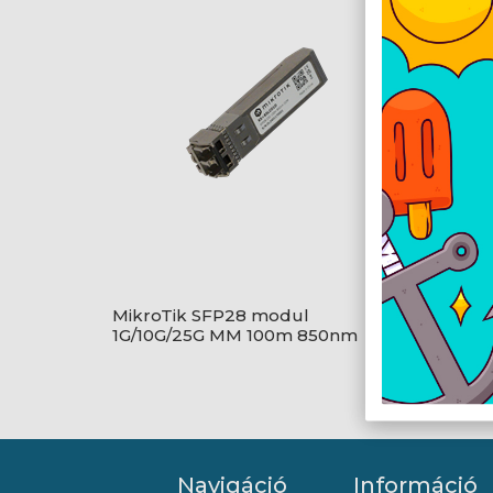
MikroTik SFP28 modul
MikroT
1G/10G/25G MM 100m 850nm
modul
Navigáció
Információ