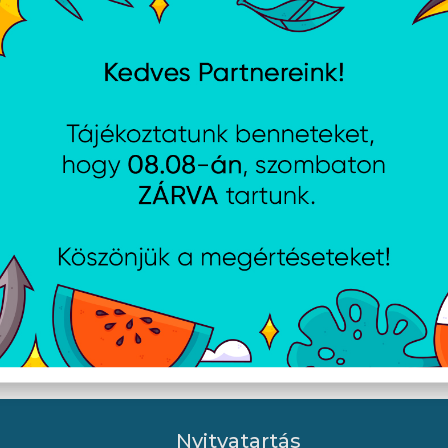
ik 1GbE RJ-45 SFP réz
MikroTik 10GbE RJ45 SFP+
modul
Nyitvatartás