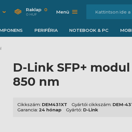
Raklap
0
Menü
0 HUF
MPONENS
PERIFÉRIA
NOTEBOOK & PC
MOBI
l
D-Link SFP+ modu
850 nm
Cikkszám:
DEM431XT
Gyártói cikkszám:
DEM-43
Garancia:
24 hónap
Gyártó:
D-Link