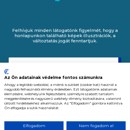
Felhívjuk minden látogatónk figyelmét, hogy a
honlapunkon található képek illusztrációk, a
változtatás jogát fenntartjuk.
Az Ön adatainak védelme fontos számunkra
Ahogy a legtöbb weboldal, a miénk is sütiket (cookie-kat) használ a
nagyobb felhasználói élmény érdekében. Ezt látogatóink adatainak
elemzésére, webhelyünk fejlesztésére, személyre szabott tartalom
megjelenítésére és nagyszerű webhely-élmény biztosítására, valamint
célzott hirdetésekhez alkalmazzuk. Az "Elfogadom" gombra kattintva
Ön elfogadja a sütik használatát.
Expert Zrt. © 1991 -
2026
.
Elfogadom
Nem fogadom el
Minden jog fenntartva. All rights reserved.