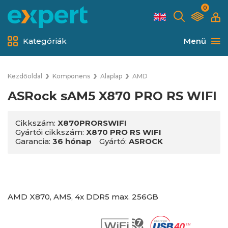
0
Kategóriák
Menü
Kezdőoldal
Komponens
Alaplap
AMD
ASRock sAM5 X870 PRO RS WIFI
Cikkszám:
X870PRORSWIFI
Gyártói cikkszám:
X870 PRO RS WIFI
Garancia:
36 hónap
Gyártó:
ASROCK
AMD X870, AM5, 4x DDR5 max. 256GB