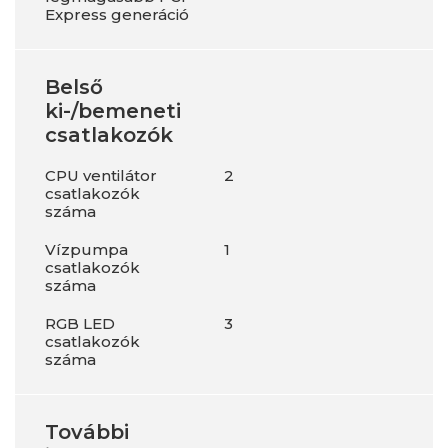
Express generáció
Belső
ki-/bemeneti
csatlakozók
CPU ventilátor
2
csatlakozók
száma
Vízpumpa
1
csatlakozók
száma
RGB LED
3
csatlakozók
száma
További