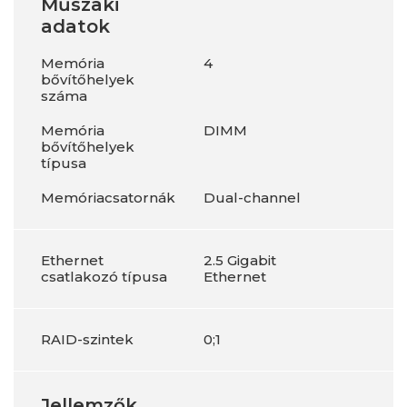
Műszaki
adatok
Memória
4
bővítőhelyek
száma
Memória
DIMM
bővítőhelyek
típusa
Memóriacsatornák
Dual-channel
Ethernet
2.5 Gigabit
csatlakozó típusa
Ethernet
RAID-szintek
0;1
Jellemzők