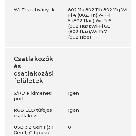
Wi-Fi szabványok
802.11a;802.11b;802.11g;Wi-
Fi 4 (802.11n);Wi-Fi
5 (802.11ac);Wi-Fi 6
(802.11ax);Wi-Fi 6E
(802.11ax);Wi-Fi 7
(802.11be)
Csatlakozók
és
csatlakozási
felületek
S/PDIF kimeneti
Igen
port
RGB LED tűfejes
Igen
csatlakozó
USB 3.2 Gen 1 (3.1
0
Gen 1) C típusú