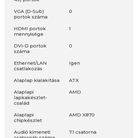
VGA (D-Sub)
0
portok száma
HDMI portok
1
mennyisége
DVI-D portok
0
száma
Ethernet/LAN
Igen
csatlakozás
Alaplap kialakítása
ATX
Alaplapi
AMD
lapkakészlet-
család
Alaplapi
AMD X870
chipkészlet
Audió kimeneti
7.1 csatorna
csatornák száma