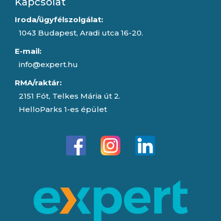
Kapcsolat
Iroda/ügyfélszolgálat:
1043 Budapest, Aradi utca 16-20.
E-mail:
info@expert.hu
RMA/raktár:
2151 Fót, Telkes Mária út 2.
HelloParks 1-es épület