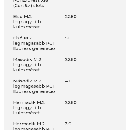
PCI Express x16
1
(Gen 5.x) slots
Első M.2
2280
legnagyobb
kulcsméret
Első M.2
5.0
legmagasabb PCI
Express generáció
Második M.2
2280
legnagyobb
kulcsméret
Második M.2
4.0
legmagasabb PCI
Express generáció
Harmadik M.2
2280
legnagyobb
kulcsméret
Harmadik M.2
3.0
legmagasabb PCI