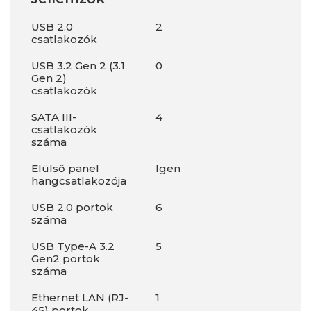
USB 2.0
2
csatlakozók
USB 3.2 Gen 2 (3.1
0
Gen 2)
csatlakozók
SATA III-
4
csatlakozók
száma
Elülső panel
Igen
hangcsatlakozója
USB 2.0 portok
6
száma
USB Type-A 3.2
5
Gen2 portok
száma
Ethernet LAN (RJ-
1
45) portok