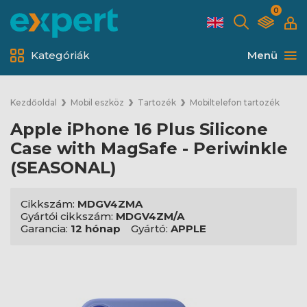
0
Kategóriák
Menü
Kezdőoldal
Mobil eszköz
Tartozék
Mobiltelefon tartozék
Apple iPhone 16 Plus Silicone
Case with MagSafe - Periwinkle
(SEASONAL)
Cikkszám:
MDGV4ZMA
Gyártói cikkszám:
MDGV4ZM/A
Garancia:
12 hónap
Gyártó:
APPLE