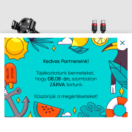
18W gyorstöltő
18W gyorstöltő
adatkábel, 1m,
adatkábel, 1m, piros
fekete/szürke
Baseus Osculum Type
Baseus Cafule USB
Gravity műszerfalra
Type-C, 60W gyorstöltő
rögzíthető gravitációs
adatkábel, 1m,
autós telefontartó,
fekete/piros
fekete
Navigáció
Hírek