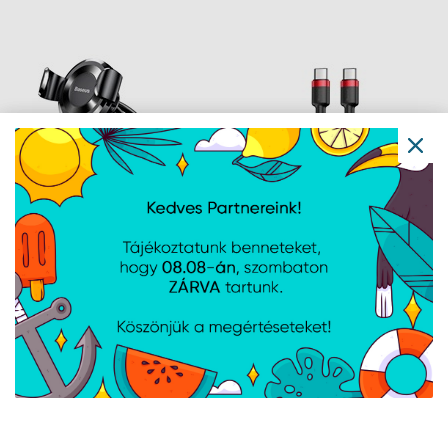
18W gyorstöltő
18W gyorstöltő
adatkábel, 1m,
adatkábel, 1m, piros
fekete/szürke
Baseus Osculum Type
Baseus Cafule USB
Gravity műszerfalra
Type-C, 60W gyorstöltő
rögzíthető gravitációs
adatkábel, 1m,
autós telefontartó,
fekete/piros
fekete
Navigáció
Hírek