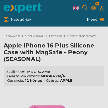
0
Kategóriák
Menü
Kezdőoldal
Mobil eszköz
Tartozék
Mobiltelefon tartozék
Apple iPhone 16 Plus Silicone
Case with MagSafe - Peony
(SEASONAL)
Cikkszám:
MDGR4ZMA
Gyártói cikkszám:
MDGR4ZM/A
Garancia:
12 hónap
Gyártó:
APPLE