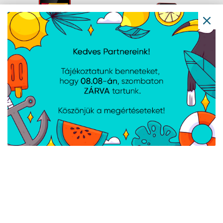
myPhone HALO 3 2,31"
myPhone HALO Easy 1,7"
mobiltelefon - piros
mobiltelefon - piros