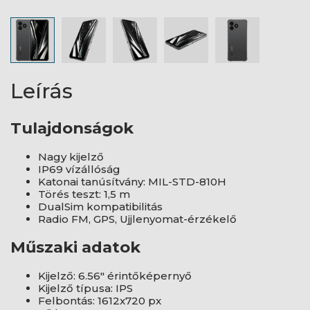
Leírás
Tulajdonságok
Nagy kijelző
IP69 vízállóság
Katonai tanúsítvány: MIL-STD-810H
Törés teszt: 1,5 m
DualSim kompatibilitás
Radio FM, GPS, Ujjlenyomat-érzékelő
Műszaki adatok
Kijelző: 6.56" érintőképernyő
Kijelző típusa: IPS
Felbontás: 1612x720 px