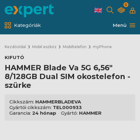
0
Kategóriák
Menü
Kezdőoldal
Mobil eszköz
Mobiltelefon
myPhone
KIFUTÓ
HAMMER Blade Va 5G 6,56"
8/128GB Dual SIM okostelefon -
szürke
Cikkszám:
HAMMERBLADEVA
Gyártói cikkszám:
TEL000933
Garancia:
24 hónap
Gyártó:
HAMMER