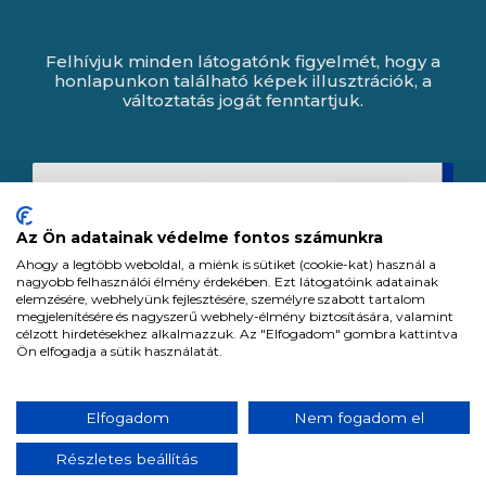
Felhívjuk minden látogatónk figyelmét, hogy a
honlapunkon található képek illusztrációk, a
változtatás jogát fenntartjuk.
Az Ön adatainak védelme fontos számunkra
Ahogy a legtöbb weboldal, a miénk is sütiket (cookie-kat) használ a
nagyobb felhasználói élmény érdekében. Ezt látogatóink adatainak
elemzésére, webhelyünk fejlesztésére, személyre szabott tartalom
megjelenítésére és nagyszerű webhely-élmény biztosítására, valamint
célzott hirdetésekhez alkalmazzuk. Az "Elfogadom" gombra kattintva
Ön elfogadja a sütik használatát.
Expert Zrt. © 1991 -
2026
.
Elfogadom
Nem fogadom el
Minden jog fenntartva. All rights reserved.
Részletes beállítás
Tervezte és készítette:
Vision-Software, az Octopus 8 ERP forgalmazója.