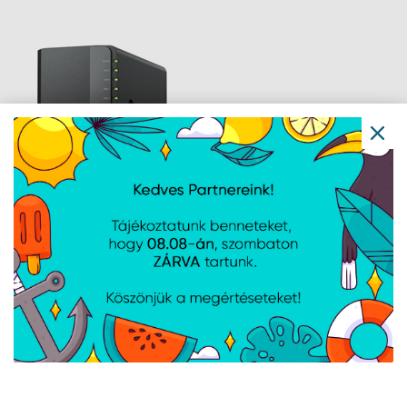
NAS Synology DS225+
Disk Station (2HDD)
Navigáció
Hírek