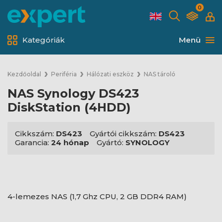
0
Kategóriák
Menü
Kezdőoldal
Periféria
Hálózati eszköz
NAS tároló
NAS Synology DS423
DiskStation (4HDD)
Cikkszám:
DS423
Gyártói cikkszám:
DS423
Garancia:
24 hónap
Gyártó:
SYNOLOGY
4-lemezes NAS (1,7 Ghz CPU, 2 GB DDR4 RAM)