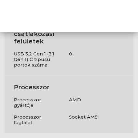
Csatlakozók
és
csatlakozási
felületek
USB 3.2 Gen 1 (3.1
0
Gen 1) C típusú
portok száma
Processzor
Processzor
AMD
gyártója
Processzor
Socket AM5
foglalat