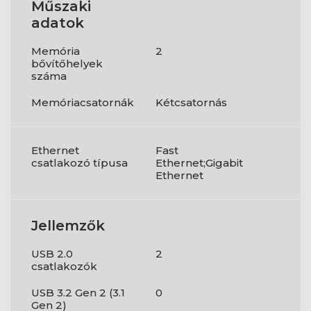
Műszaki
adatok
Memória
2
bővítőhelyek
száma
Memóriacsatornák
Kétcsatornás
Ethernet
Fast
csatlakozó típusa
Ethernet;Gigabit
Ethernet
Jellemzők
USB 2.0
2
csatlakozók
USB 3.2 Gen 2 (3.1
0
Gen 2)