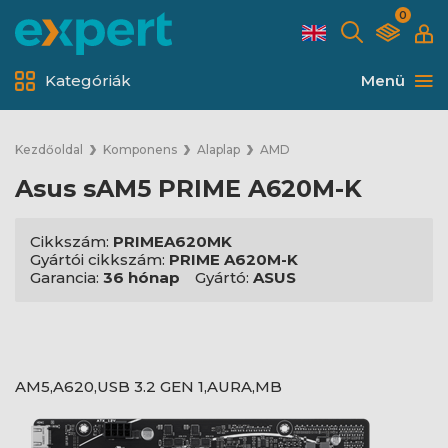
0
Kategóriák
Menü
Kezdőoldal
Komponens
Alaplap
AMD
Asus sAM5 PRIME A620M-K
Cikkszám:
PRIMEA620MK
Gyártói cikkszám:
PRIME A620M-K
Garancia:
36 hónap
Gyártó:
ASUS
AM5,A620,USB 3.2 GEN 1,AURA,MB