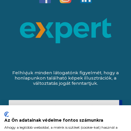
Felhívjuk minden látogatónk figyelmét, hogy a
honlapunkon található képek illusztrációk, a
változtatás jogát fenntartjuk.
Az Ön adatainak védelme fontos számunkra
Ahogy a legtöbb weboldal, a miénk is sütiket (cookie-kat) használ a