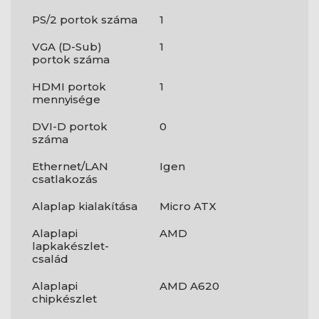
PS/2 portok száma
1
VGA (D-Sub)
1
portok száma
HDMI portok
1
mennyisége
DVI-D portok
0
száma
Ethernet/LAN
Igen
csatlakozás
Alaplap kialakítása
Micro ATX
Alaplapi
AMD
lapkakészlet-
család
Alaplapi
AMD A620
chipkészlet