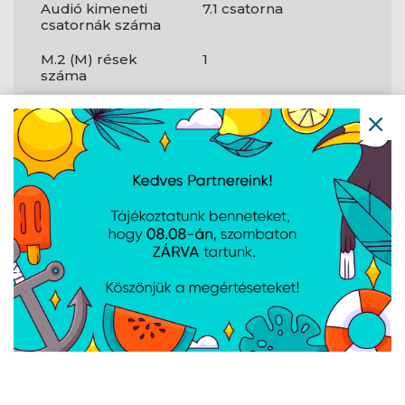
Audió kimeneti
7.1 csatorna
csatornák száma
M.2 (M) rések
1
száma
USB 3.2 Gen 1 (3.1
1
Gen 1) csatlakozók
TPM-csatlakozó
Igen
USB 3.2 Gen 1 (3.1
4
Gen 1) A típusú
portok száma
Wi-Fi
Nem
PCI-expressz x1
1
(Gen 3.x)
bővítőhelyek
USB 3.2 Gen 2 (3.1
1
Gen 2) C típusú
portok száma