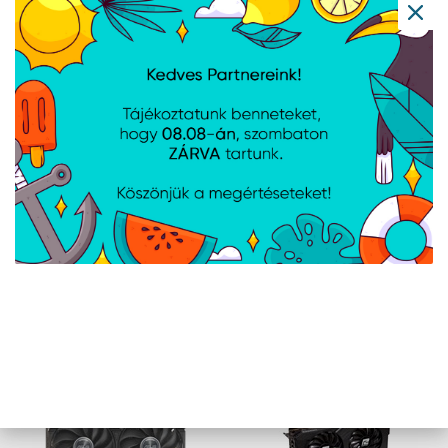
DVI-D portok
0
száma
DisplayPort száma
3
DVI-I portok
0
száma
A weboldalon esetlegesen előforduló elektronikus feltöltési,
technikai hibákért felelősséget nem vállalunk.
AJÁNLATUNKBÓL