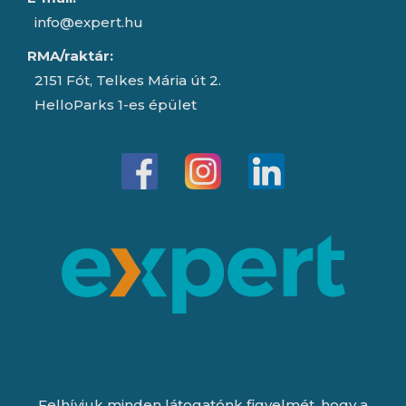
info@expert.hu
RMA/raktár:
2151 Fót, Telkes Mária út 2.
HelloParks 1-es épület
Felhívjuk minden látogatónk figyelmét, hogy a