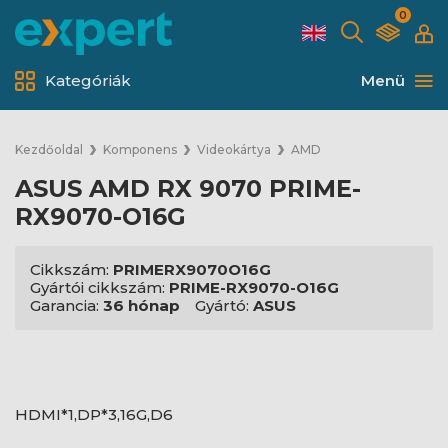
0
Kategóriák
Menü
Kezdőoldal
Komponens
Videokártya
AMD
ASUS AMD RX 9070 PRIME-
RX9070-O16G
Cikkszám:
PRIMERX9070O16G
Gyártói cikkszám:
PRIME-RX9070-O16G
Garancia:
36 hónap
Gyártó:
ASUS
HDMI*1,DP*3,16G,D6