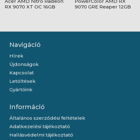
Acer AMD Nitro Radeon
PowerColor AMD RX
RX 9070 XT OC 16GB
9070 GRE Reaper 12GB
GDDR6 -
GDDR6 - RX9070GRE
DP.Z4DWW.P01
12G-A
Navigáció
Hírek
Újdonságok
Kapcsolat
Letöltések
Gyártóink
Információ
Általános szerződési feltételek
Adatkezelési tájékoztató
Hallásvédelmi tájékoztató