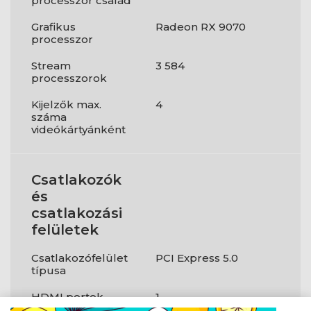
processzor család
Grafikus
Radeon RX 9070
processzor
Stream
3 584
processzorok
Kijelzők max.
4
száma
videókártyánként
Csatlakozók
és
csatlakozási
felületek
Csatlakozófelület
PCI Express 5.0
típusa
HDMI portok
1
mennyisége