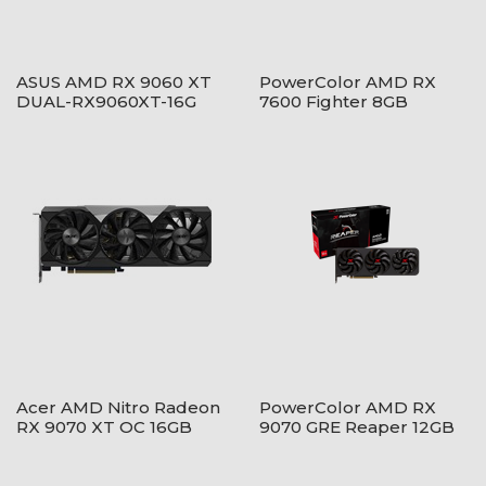
ASUS AMD RX 9060 XT
PowerColor AMD RX
DUAL-RX9060XT-16G
7600 Fighter 8GB
GDDR6 - RX7600 8G-
F/V2
Acer AMD Nitro Radeon
PowerColor AMD RX
RX 9070 XT OC 16GB
9070 GRE Reaper 12GB
GDDR6 -
GDDR6 - RX9070GRE
DP.Z4DWW.P01
12G-A