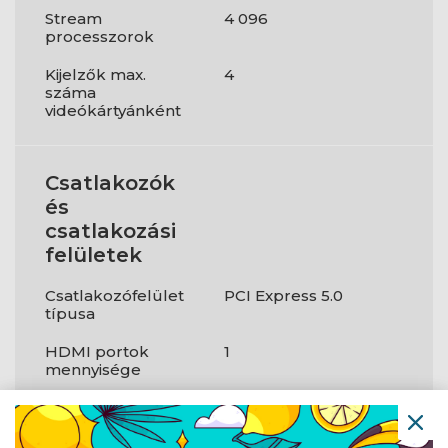
Stream
4 096
processzorok
Kijelzők max.
4
száma
videókártyánként
Csatlakozók
és
csatlakozási
felületek
Csatlakozófelület
PCI Express 5.0
típusa
HDMI portok
1
mennyisége
DVI-D portok
0
száma