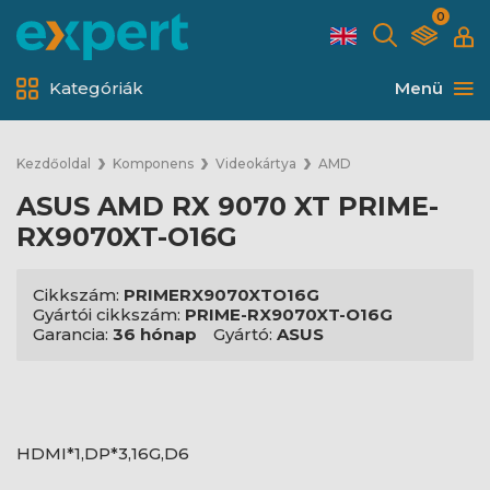
0
Kategóriák
Menü
Kezdőoldal
Komponens
Videokártya
AMD
ASUS AMD RX 9070 XT PRIME-
RX9070XT-O16G
Cikkszám:
PRIMERX9070XTO16G
Gyártói cikkszám:
PRIME-RX9070XT-O16G
Garancia:
36 hónap
Gyártó:
ASUS
HDMI*1,DP*3,16G,D6