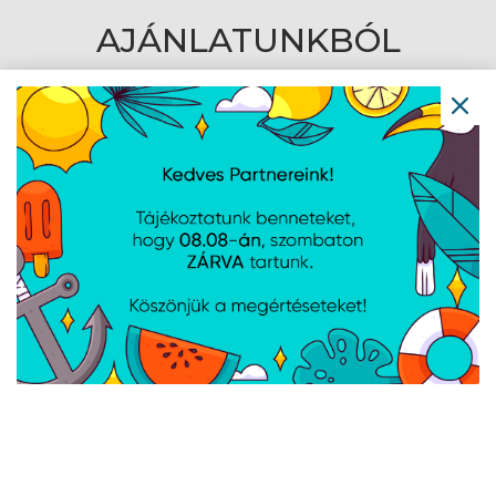
AJÁNLATUNKBÓL
DeepCool AG620 -
Zalman - CNPS9X
Processzor hűtő - R-
PERFORMA PLUS -
AG620-BKNNMN-G-1
ARGB BLACK