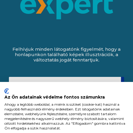
Felhívjuk minden látogatónk figyelmét, hogy a
honlapunkon található képek illusztrációk, a
változtatás jogát fenntartjuk.
Az Ön adatainak védelme fontos számunkra
Ahogy a legtöbb weboldal, a miénk is sütiket (cookie-kat) használ a
nagyobb felhasználói élmény érdekében. Ezt látogatóink adatainak
elemzésére, webhelyünk fejlesztésére, személyre szabott tartalom
megjelenítésére és nagyszerű webhely-élmény biztosítására, valamint
célzott hirdetésekhez alkalmazzuk. Az "Elfogadom" gombra kattintva
Ön elfogadja a sütik használatát.