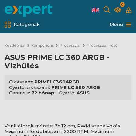
0
Kategóriák
Menü
Kezdőoldal
Komponens
Processzor
Processzor hűtő
ASUS PRIME LC 360 ARGB -
Vízhűtés
Cikkszám:
PRIMELC360ARGB
Gyártói cikkszám:
PRIME LC 360 ARGB
Garancia:
72 hónap
Gyártó:
ASUS
Ventilátorok mérete: 3x 12 cm, PWM szabályozás,
Maximum fordulatszám: 2200 RPM, Maximum