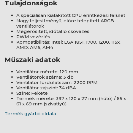
Tulajdonságok
A speciálisan kialakított CPU érintkezési felület
Nagy teljesítményű, előre telepített ARGB
ventilátorok
Megerősített, időtálló csövezés
PWM vezérlés
Kompatibilitás: Intel: LGA 1851, 1700, 1200, 115x,
AMD: AM5, AM4
Műszaki adatok
Ventilátor mérete: 120 mm
Ventilátorok száma: 3 db
Ventilátor fordulatszám: 2200 RPM
Ventilátor zajszint: 34 dBA
Színe: Fekete
Termék mérete: 397 x 120 x 27 mm (hűtő) / 65 x
61 x 69 mm (szivattyú)
Termék gyártói oldala