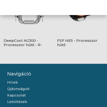
DeepCool AG300 -
FSP NE5 - Processzor
Processzor hűtő - R-
hűtő
AG300-BKNNMN-G
Navigáció
Hírek
Újdonságok
Kapcsolat
Letöltések